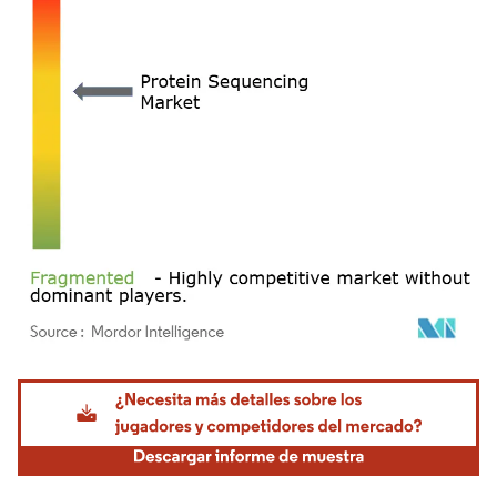
Imagen © Mordor Intelligence. El uso requiere atribución según CC BY 4.0.