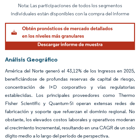
Nota: Las participaciones de todos los segmentos
Imagen © Mordor Intelligence. El uso requiere atribución según CC BY 4.0.
individuales están disponibles con la compra del informe
Análisis Geográfico
América del Norte generó el 43,12% de los ingresos en 2025,
beneficiándose de profundas reservas de capital de riesgo,
concentración de I+D corporativo y vías regulatorias
establecidas. Los principales proveedores como Thermo
Fisher Scientific y Quantum-Si operan extensas redes de
fabricación y soporte que refuerzan el dominio regional. No
obstante, los elevados costos laborales y operativos moderan
el crecimiento incremental, resultando en una CAGR de un solo
dígito medio a lo largo del período de perspectiva.