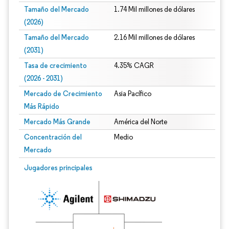
Tamaño del Mercado
1.74 Mil millones de dólares
(2026)
Tamaño del Mercado
2.16 Mil millones de dólares
(2031)
Tasa de crecimiento
4.35% CAGR
(2026 - 2031)
Mercado de Crecimiento
Asia Pacífico
Más Rápido
Mercado Más Grande
América del Norte
Concentración del
Medio
Mercado
Imagen © Mordor Intelligence. El uso requiere atribución según CC BY 4.0.
Jugadores principales