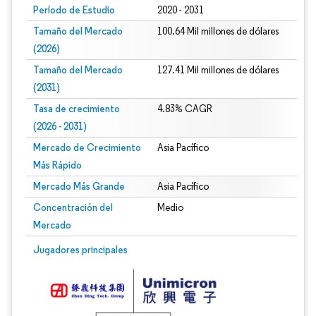
Período de Estudio
2020 - 2031
Tamaño del Mercado
100.64 Mil millones de dólares
(2026)
Tamaño del Mercado
127.41 Mil millones de dólares
(2031)
Tasa de crecimiento
4.83% CAGR
(2026 - 2031)
Mercado de Crecimiento
Asia Pacífico
Más Rápido
Mercado Más Grande
Asia Pacífico
Concentración del
Medio
Mercado
Imagen © Mordor Intelligence. El uso requiere atribución según CC BY 4.0.
Jugadores principales