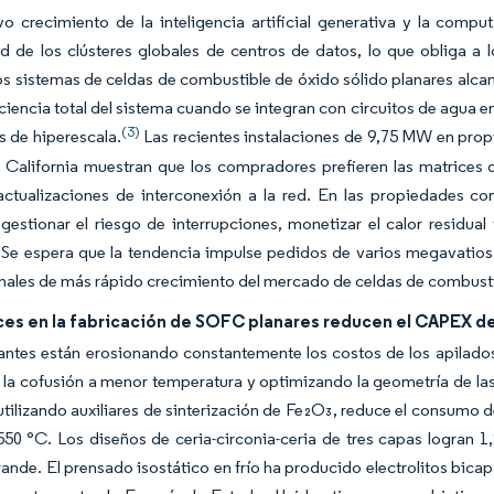
vo crecimiento de la inteligencia artificial generativa y la com
ad de los clústeres globales de centros de datos, lo que obliga a
os sistemas de celdas de combustible de óxido sólido planares alcan
ciencia total del sistema cuando se integran con circuitos de agua e
(3)
 de hiperescala.
Las recientes instalaciones de 9,75 MW en prop
California muestran que los compradores prefieren las matrices
ctualizaciones de interconexión a la red. En las propiedades com
estionar el riesgo de interrupciones, monetizar el calor residual
 Se espera que la tendencia impulse pedidos de varios megavatios
inales de más rápido crecimiento del mercado de celdas de combusti
ces en la fabricación de SOFC planares reducen el CAPEX d
antes están erosionando constantemente los costos de los apilados
la cofusión a menor temperatura y optimizando la geometría de las 
utilizando auxiliares de sinterización de Fe₂O₃, reduce el consumo
550 °C. Los diseños de ceria-circonia-ceria de tres capas logran 
ande. El prensado isostático en frío ha producido electrolitos bic