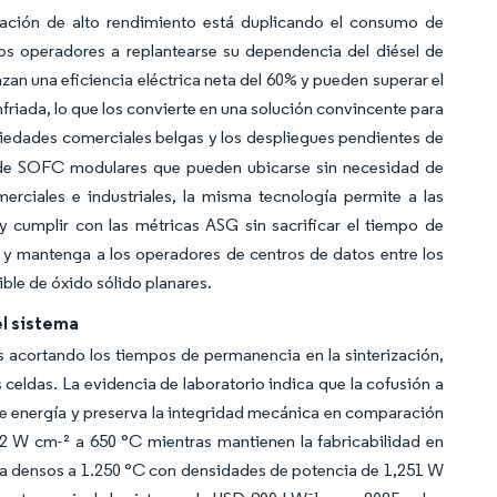
putación de alto rendimiento está duplicando el consumo de
 los operadores a replantearse su dependencia del diésel de
zan una eficiencia eléctrica neta del 60% y pueden superar el
nfriada, lo que los convierte en una solución convincente para
iedades comerciales belgas y los despliegues pendientes de
 de SOFC modulares que pueden ubicarse sin necesidad de
erciales e industriales, la misma tecnología permite a las
 y cumplir con las métricas ASG sin sacrificar el tiempo de
 y mantenga a los operadores de centros de datos entre los
ble de óxido sólido planares.
el sistema
 acortando los tiempos de permanencia en la sinterización,
celdas. La evidencia de laboratorio indica que la cofusión a
 de energía y preserva la integridad mecánica en comparación
1,2 W cm-² a 650 °C mientras mantienen la fabricabilidad en
apa densos a 1.250 °C con densidades de potencia de 1,251 W