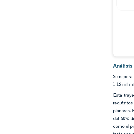
Análisi
Se espera
1,12 mil m
Esta tray
requisitos
planares. 
del 60% de
como el pr
instalada 