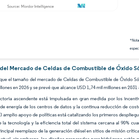
*Nota
espec
s del Mercado de Celdas de Combustible de Óxido Sól
 que el tamaño del mercado de Celdas de Combustible de Óxido Sól
illones en 2026 y se prevé que alcance USD 1,74 mil millones en 203
ectoria ascendente está impulsada en gran medida por los incent
 de energía de los centros de datos y la continua reducción de cos
El amplio apoyo de políticas está catalizando los primeros despliegues
 la tecnología y la eficiencia total del sistema cercana al 90% c
incipal reemplazo de la generación diésel en sitios de misión críti
actual, sin embargo, los diseños preparados para hidrógeno están 