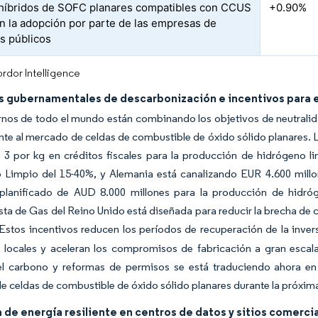
 híbridos de SOFC planares compatibles con CCUS
+0.90%
n la adopción por parte de las empresas de
os públicos
rdor Intelligence
s gubernamentales de descarbonización e incentivos para 
nos de todo el mundo están combinando los objetivos de neutralid
te al mercado de celdas de combustible de óxido sólido planares. L
3 por kg en créditos fiscales para la producción de hidrógeno li
 Limpio del 15-40%, y Alemania está canalizando EUR 4.600 mill
 planificado de AUD 8.000 millones para la producción de hidró
sta de Gas del Reino Unido está diseñada para reducir la brecha de 
Estos incentivos reducen los períodos de recuperación de la invers
 locales y aceleran los compromisos de fabricación a gran escala
el carbono y reformas de permisos se está traduciendo ahora en
 celdas de combustible de óxido sólido planares durante la próxim
e energía resiliente en centros de datos y sitios comercia