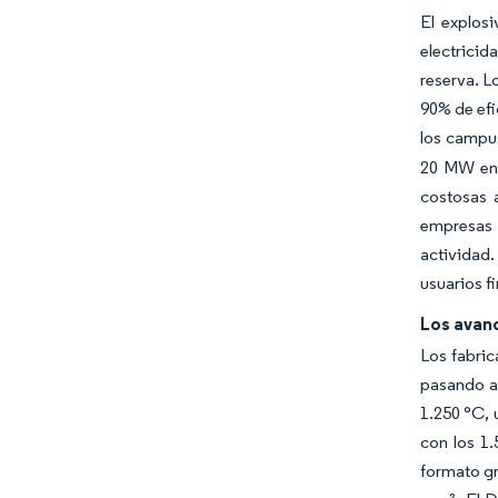
El explosi
electricid
reserva. L
90% de efi
los campus
20 MW en 
costosas a
empresas g
actividad.
usuarios f
Los avan
Los fabric
pasando a 
1.250 °C, 
con los 1.
formato gr