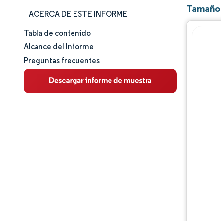
Tamaño 
ACERCA DE ESTE INFORME
Tabla de contenido
Tamaño y cuota de mercado
Alcance del Informe
Preguntas frecuentes
Análisis de mercado
Tendencias e ideas
Análisis de segmentos
Análisis geográfico
Panorama competitivo
Jugadores principales
Desarrollos de la industria