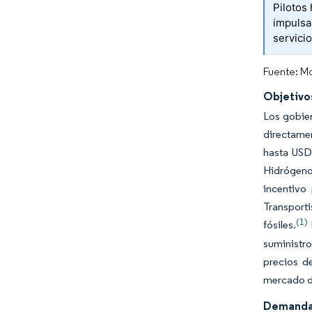
Pilotos
impulsa
servici
Fuente: Mo
Objetivo
Los gobier
directamen
hasta USD 
Hidrógeno
incentivo
Transporti
(1)
fósiles.
suministro
precios d
mercado de
Demanda d