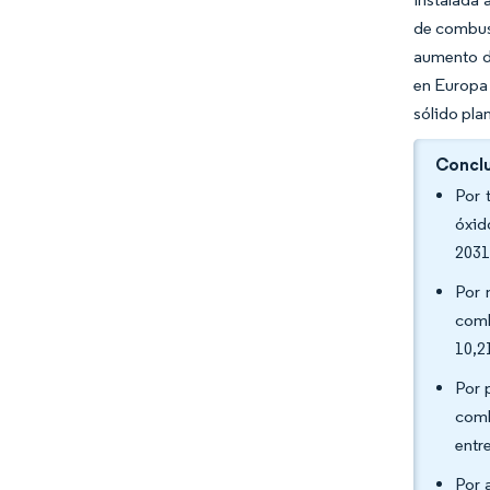
de combust
aumento de
en Europa 
sólido pla
Conclu
Por 
óxid
2031
Por 
comb
10,2
Por 
comb
entr
Por 