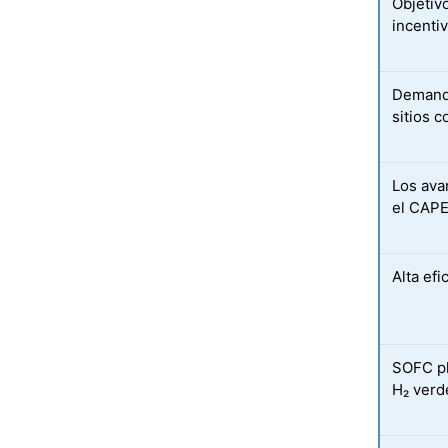
Objetiv
incenti
Demanda
sitios c
Los ava
el CAPE
Alta efi
SOFC pl
H₂ verd