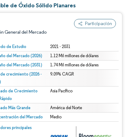
ble de Óxido Sólido Planares
Participación
ón General del Mercado
odo de Estudio
2021 - 2031
ño del Mercado (2026)
1.12 Mil millones de dólares
ño del Mercado (2031)
1.74 Mil millones de dólares
 de crecimiento (2026 -
9.09% CAGR
)
ado de Crecimiento
Asia Pacífico
n según CC BY 4.0.
Rápido
ado Más Grande
América del Norte
entración del Mercado
Medio
n © Mordor Intelligence. El uso requiere atribución según CC BY 4.0.
dores principales