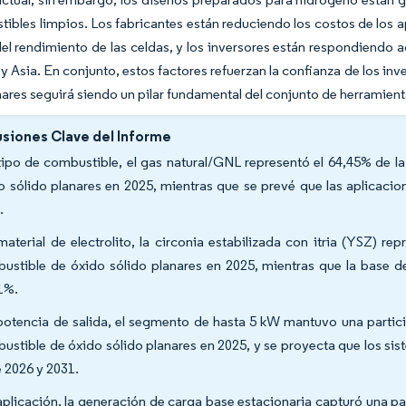
ibles limpios. Los fabricantes están reduciendo los costos de los a
l rendimiento de las celdas, y los inversores están respondiendo a
y Asia. En conjunto, estos factores refuerzan la confianza de los i
nares seguirá siendo un pilar fundamental del conjunto de herramient
siones Clave del Informe
tipo de combustible, el gas natural/GNL representó el 64,45% de l
o sólido planares en 2025, mientras que se prevé que las aplicac
.
material de electrolito, la circonia estabilizada con itria (YSZ) 
ustible de óxido sólido planares en 2025, mientras que la base
1%.
potencia de salida, el segmento de hasta 5 kW mantuvo una partic
ustible de óxido sólido planares en 2025, y se proyecta que los s
e 2026 y 2031.
aplicación, la generación de carga base estacionaria capturó una p