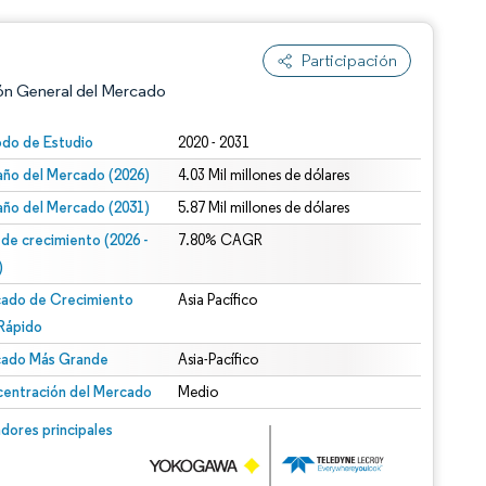
Participación
ón General del Mercado
odo de Estudio
2020 - 2031
ño del Mercado (2026)
4.03 Mil millones de dólares
ño del Mercado (2031)
5.87 Mil millones de dólares
 de crecimiento (2026 -
7.80% CAGR
)
ado de Crecimiento
Asia Pacífico
n según CC BY 4.0.
Rápido
ado Más Grande
Asia-Pacífico
entración del Mercado
Medio
n © Mordor Intelligence. El uso requiere atribución según CC BY 4.0.
dores principales