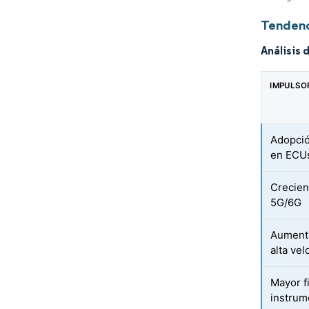
Tendenc
Análisis 
IMPULSO
Adopció
en ECUs
Crecien
5G/6G
Aumento
alta vel
Mayor f
instrum