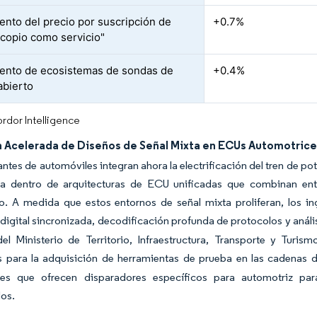
ento del precio por suscripción de
+0.7%
scopio como servicio"
ento de ecosistemas de sondas de
+0.4%
abierto
rdor Intelligence
 Acelerada de Diseños de Señal Mixta en ECUs Automotric
antes de automóviles integran ahora la electrificación del tren de p
ca dentro de arquitecturas de ECU unificadas que combinan ent
eo. A medida que estos entornos de señal mixta proliferan, los i
digital sincronizada, decodificación profunda de protocolos y anál
del Ministerio de Territorio, Infraestructura, Transporte y Tur
s para la adquisición de herramientas de prueba en las cadenas d
res que ofrecen disparadores específicos para automotriz p
dos.