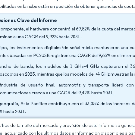
bilitados en la nube están en posición de obtener ganancias de cu
siones Clave del Informe
componente, el hardware concentró el 69,52% de la cuota del mercad
minan a una CAGR del 9,92% hasta 2031.
tipo, los instrumentos digitales/de señal mixta mantuvieron una c
antes basadas en PC/USB registren una CAGR del 9,63% en el mismo
ancho de banda, los modelos de 1 GHz–4 GHz capturaron el 36,
loscopios en 2025, mientras que los modelos de >4 GHz muestran l
industria de usuario final, automotriz y transporte lideró 
comunicaciones crezca a una CAGR del 9,42% hasta 2031.
geografía, Asia-Pacífico contribuyó con el 33,05% de los ingresos
% hasta 2031.
cifras de tamaño del mercado y previsión de este informe se gener
ce, actualizado con los últimos datos e información disponibles a par