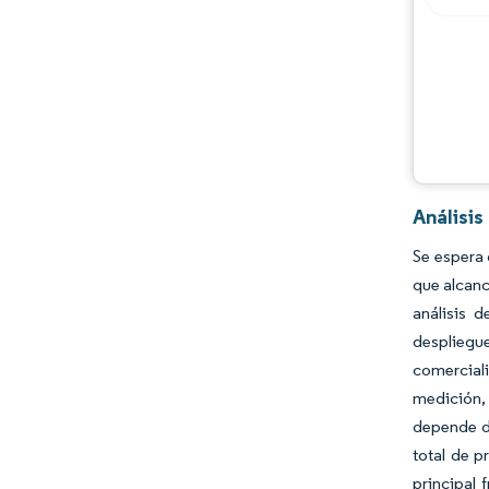
Oportunidades y perspectivas
Desarrollos de la industria
Análisi
Se espera 
que alcanc
análisis d
desplieg
comerciali
medición,
depende de
total de p
principal