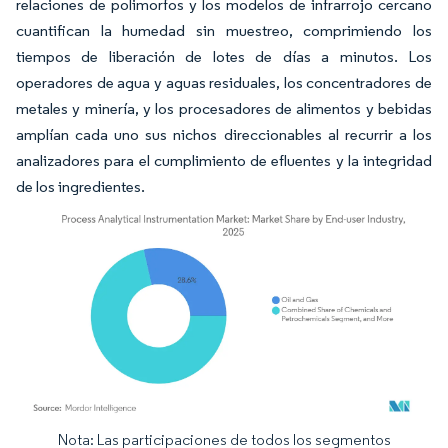
relaciones de polimorfos y los modelos de infrarrojo cercano
cuantifican la humedad sin muestreo, comprimiendo los
tiempos de liberación de lotes de días a minutos. Los
operadores de agua y aguas residuales, los concentradores de
metales y minería, y los procesadores de alimentos y bebidas
amplían cada uno sus nichos direccionables al recurrir a los
analizadores para el cumplimiento de efluentes y la integridad
de los ingredientes.
Nota: Las participaciones de todos los segmentos
Imagen © Mordor Intelligence. El uso requiere atribución según CC BY 4.0.