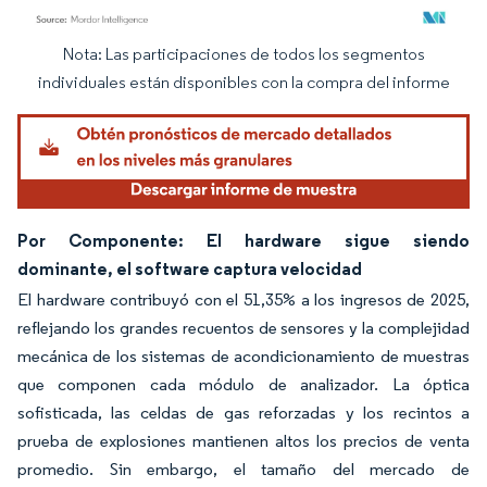
Nota: Las participaciones de todos los segmentos
Imagen © Mordor Intelligence. El uso requiere atribución según CC BY 4.0.
individuales están disponibles con la compra del informe
Por Componente: El hardware sigue siendo
dominante, el software captura velocidad
El hardware contribuyó con el 51,35% a los ingresos de 2025,
reflejando los grandes recuentos de sensores y la complejidad
mecánica de los sistemas de acondicionamiento de muestras
que componen cada módulo de analizador. La óptica
sofisticada, las celdas de gas reforzadas y los recintos a
prueba de explosiones mantienen altos los precios de venta
promedio. Sin embargo, el tamaño del mercado de