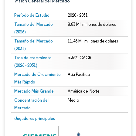
Visión General del Mercado
Período de Estudio
2020 - 2031
Tamaño del Mercado
8.83 Mil millones de dólares
(2026)
Tamaño del Mercado
11.46 Mil millones de dólares
(2031)
Tasa de crecimiento
5.36% CAGR
(2026 - 2031)
Mercado de Crecimiento
Asia Pacífico
Más Rápido
Mercado Más Grande
América del Norte
Concentración del
Medio
Mercado
Imagen © Mordor Intelligence. El uso requiere atribución según CC BY 4.0.
Jugadores principales