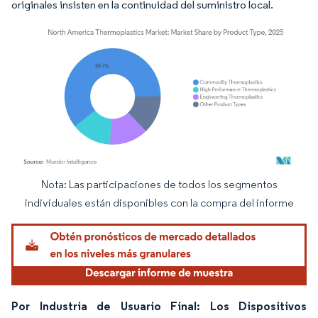
originales insisten en la continuidad del suministro local.
Nota: Las participaciones de todos los segmentos
Imagen © Mordor Intelligence. El uso requiere atribución según CC BY 4.0.
individuales están disponibles con la compra del informe
Por Industria de Usuario Final: Los Dispositivos