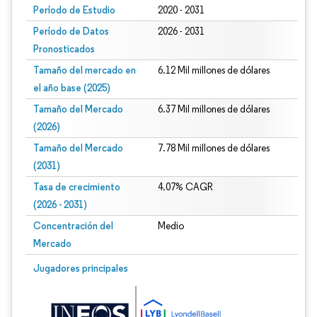
Período de Estudio
2020 - 2031
Período de Datos
2026 - 2031
Pronosticados
Tamaño del mercado en
6.12 Mil millones de dólares
el año base (2025)
Tamaño del Mercado
6.37 Mil millones de dólares
(2026)
Tamaño del Mercado
7.78 Mil millones de dólares
(2031)
Tasa de crecimiento
4.07% CAGR
(2026 - 2031)
Concentración del
Medio
Mercado
Imagen © Mordor Intelligence. El uso requiere atribución según CC BY 4.0.
Jugadores principales