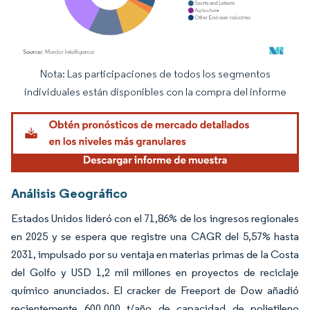
Nota: Las participaciones de todos los segmentos
Imagen © Mordor Intelligence. El uso requiere atribución según CC BY 4.0.
individuales están disponibles con la compra del informe
Análisis Geográfico
Estados Unidos lideró con el 71,86% de los ingresos regionales
en 2025 y se espera que registre una CAGR del 5,57% hasta
2031, impulsado por su ventaja en materias primas de la Costa
del Golfo y USD 1,2 mil millones en proyectos de reciclaje
químico anunciados. El cracker de Freeport de Dow añadió
recientemente 600.000 t/año de capacidad de polietileno