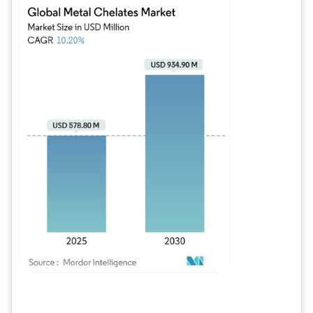
Imagen © Mordor Intelligence. El uso requiere atribución según CC BY 4.0.