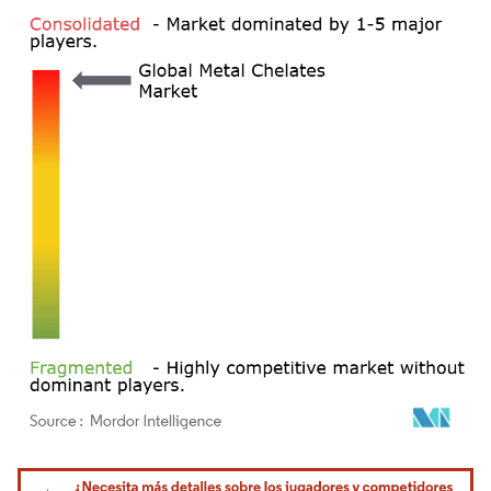
Imagen © Mordor Intelligence. El uso requiere atribución según CC BY 4.0.