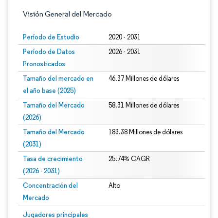
Visión General del Mercado
Período de Estudio
2020 - 2031
Período de Datos
2026 - 2031
Pronosticados
Tamaño del mercado en
46.37 Millones de dólares
el año base (2025)
Tamaño del Mercado
58.31 Millones de dólares
(2026)
Tamaño del Mercado
183.38 Millones de dólares
(2031)
Tasa de crecimiento
25.74% CAGR
(2026 - 2031)
Concentración del
Alto
Mercado
Imagen © Mordor Intelligence. El uso requiere atribución según CC BY 4.0.
Jugadores principales