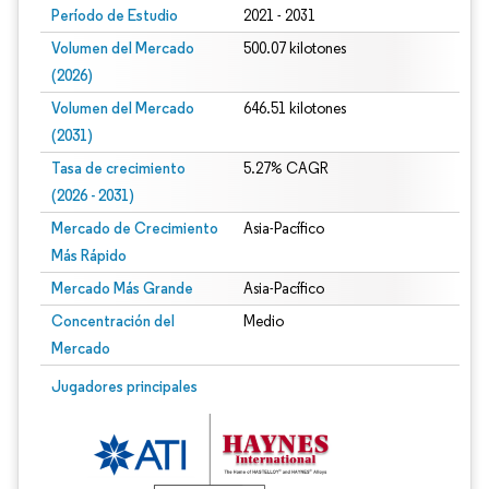
Período de Estudio
2021 - 2031
Volumen del Mercado
500.07 kilotones
(2026)
Volumen del Mercado
646.51 kilotones
(2031)
Tasa de crecimiento
5.27% CAGR
(2026 - 2031)
Mercado de Crecimiento
Asia-Pacífico
Más Rápido
Mercado Más Grande
Asia-Pacífico
Concentración del
Medio
Mercado
Imagen © Mordor Intelligence. El uso requiere atribución según CC BY 4.0.
Jugadores principales