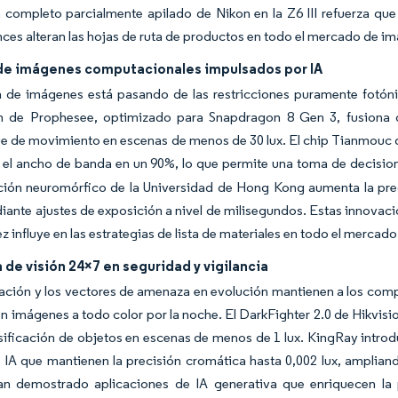
completo parcialmente apilado de Nikon en la Z6 III refuerza que 
ces alteran las hojas de ruta de productos en todo el mercado de i
de imágenes computacionales impulsados por IA
a de imágenes está pasando de las restricciones puramente fotóni
n de Prophesee, optimizado para Snapdragon 8 Gen 3, fusiona 
 de movimiento en escenas de menos de 30 lux. El chip Tianmouc de
el ancho de banda en un 90%, lo que permite una toma de decision
ción neuromórfico de la Universidad de Hong Kong aumenta la pre
ante ajustes de exposición a nivel de milisegundos. Estas innovac
ez influye en las estrategias de lista de materiales en todo el merca
e visión 24×7 en seguridad y vigilancia
zación y los vectores de amenaza en evolución mantienen a los co
n imágenes a todo color por la noche. El DarkFighter 2.0 de Hikvisi
asificación de objetos en escenas de menos de 1 lux. KingRay introd
e IA que mantienen la precisión cromática hasta 0,002 lux, ampliando
n demostrado aplicaciones de IA generativa que enriquecen la