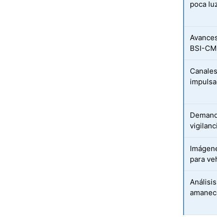
poca lu
Avances
BSI-CMO
Canales
impulsa
Demanda
vigilanc
Imágene
para ve
Análisi
amanece