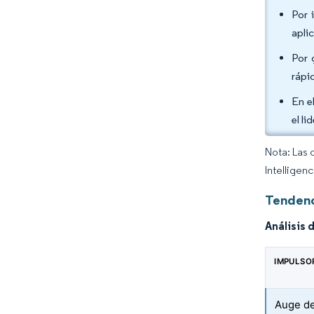
Por 
apli
Por 
rápi
En e
el l
Nota: Las 
Intelligen
Tendenc
Análisis 
IMPULSO
Auge de