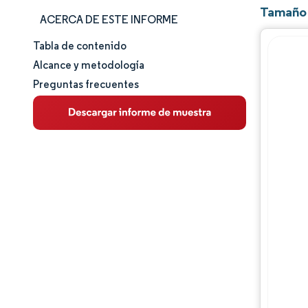
Tamaño 
ACERCA DE ESTE INFORME
Tabla de contenido
Tamaño y cuota de mercado
Alcance y metodología
Preguntas frecuentes
Análisis de mercado
Tendencias e ideas
Análisis de segmentos
Análisis geográfico
Panorama competitivo
Jugadores principales
Desarrollos de la industria