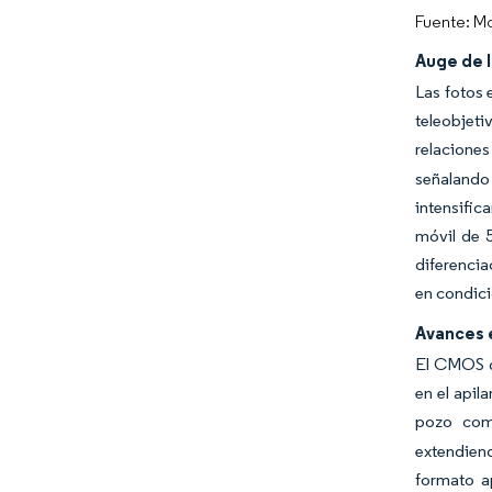
Fuente: Mo
Auge de 
Las fotos 
teleobjet
relaciones
señalando 
intensific
móvil de 
diferencia
en condici
Avances 
El CMOS de
en el apil
pozo com
extendien
formato a