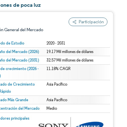
ones de poca luz
Participación
ón General del Mercado
odo de Estudio
2020 - 2031
ño del Mercado (2026)
19.17 Mil millones de dólares
ño del Mercado (2031)
32.57 Mil millones de dólares
 de crecimiento (2026 -
11.18% CAGR
)
ado de Crecimiento
Asia Pacífico
n según CC BY 4.0.
Rápido
ado Más Grande
Asia Pacífico
entración del Mercado
Medio
n © Mordor Intelligence. El uso requiere atribución según CC BY 4.0.
dores principales