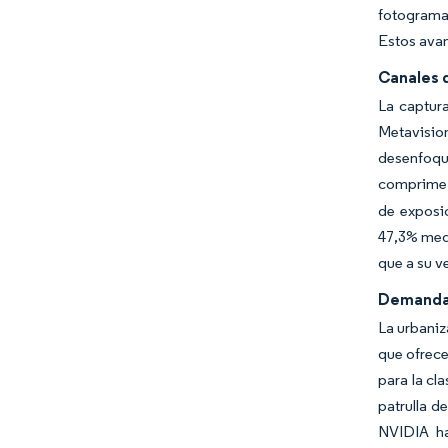
fotograma 
Estos avan
Canales 
La captur
Metavisio
desenfoque
comprime 
de exposi
47,3% medi
que a su v
Demanda d
La urbani
que ofrece
para la cl
patrulla d
NVIDIA ha