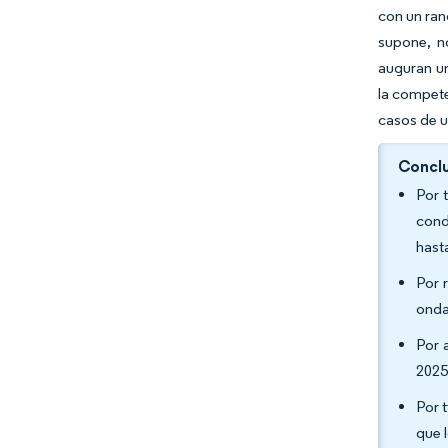
con un ran
supone, no
auguran un
la compet
casos de 
Conclu
Por 
cond
hast
Por 
onda
Por 
2025
Por 
que 