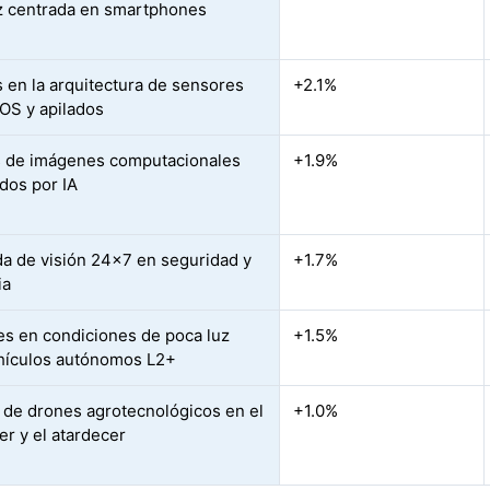
z centrada en smartphones
 en la arquitectura de sensores
+2.1%
S y apilados
 de imágenes computacionales
+1.9%
dos por IA
 de visión 24×7 en seguridad y
+1.7%
ia
s en condiciones de poca luz
+1.5%
hículos autónomos L2+
s de drones agrotecnológicos en el
+1.0%
r y el atardecer