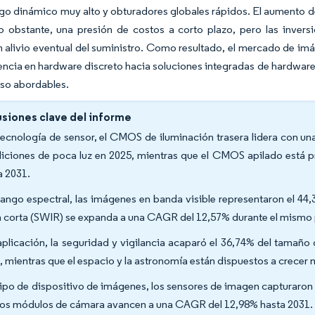
go dinámico muy alto y obturadores globales rápidos. El aumento de
 obstante, una presión de costos a corto plazo, pero las inversi
 alivio eventual del suministro. Como resultado, el mercado de i
encia en hardware discreto hacia soluciones integradas de hardwa
uso abordables.
siones clave del informe
tecnología de sensor, el CMOS de iluminación trasera lidera con u
iciones de poca luz en 2025, mientras que el CMOS apilado está p
a 2031.
rango espectral, las imágenes en banda visible representaron el 44,
 corta (SWIR) se expanda a una CAGR del 12,57% durante el mismo 
aplicación, la seguridad y vigilancia acaparó el 36,74% del tamañ
, mientras que el espacio y la astronomía están dispuestos a crece
tipo de dispositivo de imágenes, los sensores de imagen capturaron 
los módulos de cámara avancen a una CAGR del 12,98% hasta 2031.