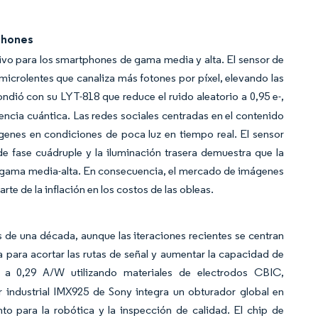
tphones
ivo para los smartphones de gama media y alta. El sensor de
crolentes que canaliza más fotones por píxel, elevando las
dió con su LYT-818 que reduce el ruido aleatorio a 0,95 e-,
encia cuántica. Las redes sociales centradas en el contenido
genes en condiciones de poca luz en tiempo real. El sensor
fase cuádruple y la iluminación trasera demuestra que la
e gama media-alta. En consecuencia, el mercado de imágenes
 de la inflación en los costos de las obleas.
de una década, aunque las iteraciones recientes se centran
 para acortar las rutas de señal y aumentar la capacidad de
d a 0,29 A/W utilizando materiales de electrodos CBIC,
r industrial IMX925 de Sony integra un obturador global en
o para la robótica y la inspección de calidad. El chip de