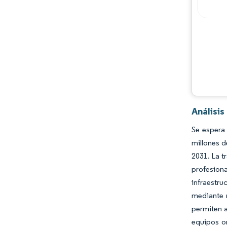
Análisi
Se espera
millones 
2031. La t
profesion
infraestr
mediante 
permiten a
equipos or