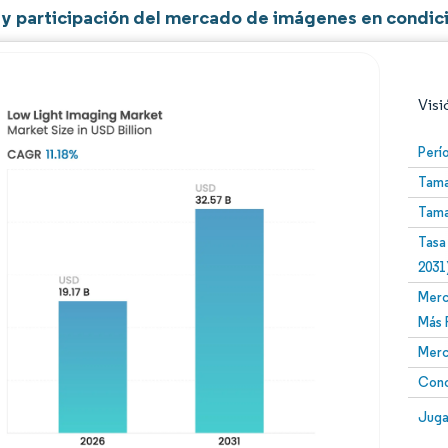
y participación del mercado de imágenes en condici
Visi
Perí
Tama
Tama
Tasa
2031
Merc
Imagen © Mordor Intelligence. El uso requiere atribució
Más 
Merc
Conc
Image
Juga