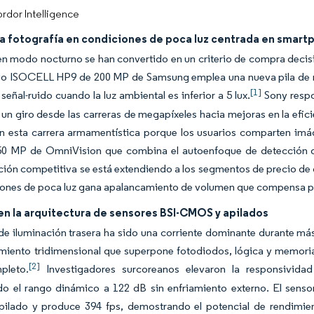
rdor Intelligence
la fotografía en condiciones de poca luz centrada en smar
en modo nocturno se han convertido en un criterio de compra decis
ivo ISOCELL HP9 de 200 MP de Samsung emplea una nueva pila de mi
[1]
 señal-ruido cuando la luz ambiental es inferior a 5 lux.
Sony respon
un giro desde las carreras de megapíxeles hacia mejoras en la efici
an esta carrera armamentística porque los usuarios comparten imá
50 MP de OmniVision que combina el autoenfoque de detección de 
ción competitiva se está extendiendo a los segmentos de precio d
ones de poca luz gana apalancamiento de volumen que compensa parte
en la arquitectura de sensores BSI-CMOS y apilados
 iluminación trasera ha sido una corriente dominante durante más 
amiento tridimensional que superpone fotodiodos, lógica y memoria
[2]
pleto.
Investigadores surcoreanos elevaron la responsivida
do el rango dinámico a 122 dB sin enfriamiento externo. El senso
pilado y produce 394 fps, demostrando el potencial de rendimient