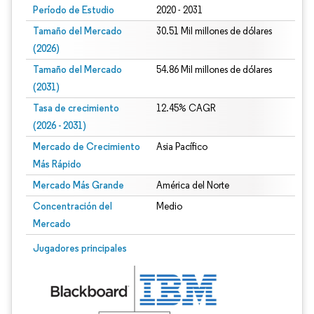
Período de Estudio
2020 - 2031
Tamaño del Mercado
30.51 Mil millones de dólares
(2026)
Tamaño del Mercado
54.86 Mil millones de dólares
(2031)
Tasa de crecimiento
12.45% CAGR
(2026 - 2031)
Mercado de Crecimiento
Asia Pacífico
Más Rápido
Mercado Más Grande
América del Norte
Concentración del
Medio
Mercado
Imagen © Mordor Intelligence. El uso requiere atribución según CC BY 4.0.
Jugadores principales