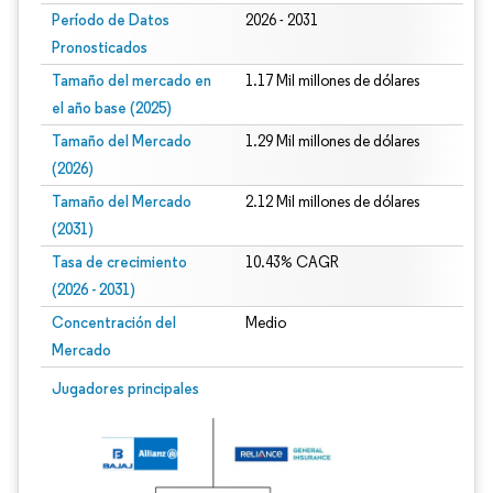
Período de Datos
2026 - 2031
Pronosticados
Tamaño del mercado en
1.17 Mil millones de dólares
el año base (2025)
Tamaño del Mercado
1.29 Mil millones de dólares
(2026)
Tamaño del Mercado
2.12 Mil millones de dólares
(2031)
Tasa de crecimiento
10.43% CAGR
(2026 - 2031)
Concentración del
Medio
Mercado
Imagen © Mordor Intelligence. El uso requiere atribución según CC BY 4.0.
Jugadores principales