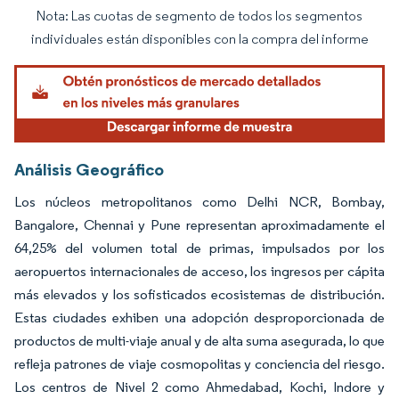
Nota: Las cuotas de segmento de todos los segmentos
Imagen © Mordor Intelligence. El uso requiere atribución según CC BY 4.0.
individuales están disponibles con la compra del informe
Análisis Geográfico
Los núcleos metropolitanos como Delhi NCR, Bombay,
Bangalore, Chennai y Pune representan aproximadamente el
64,25% del volumen total de primas, impulsados por los
aeropuertos internacionales de acceso, los ingresos per cápita
más elevados y los sofisticados ecosistemas de distribución.
Estas ciudades exhiben una adopción desproporcionada de
productos de multi-viaje anual y de alta suma asegurada, lo que
refleja patrones de viaje cosmopolitas y conciencia del riesgo.
Los centros de Nivel 2 como Ahmedabad, Kochi, Indore y