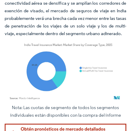
conectividad aérea se densifica y se amplían los corredores de
exención de visado, el mercado de seguros de viaje en India
probablemente verá una brecha cada vez menor entre las tasas
de penetración de los viajes de un solo viaje y los de multi-
viaje, especialmente dentro del segmento urbano adinerado.
Nota: Las cuotas de segmento de todos los segmentos
Imagen © Mordor Intelligence. El uso requiere atribución según CC BY 4.0.
individuales están disponibles con la compra del informe