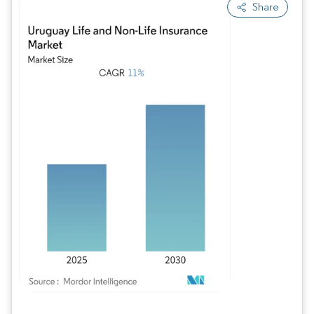
Share
Imagen © Mordor Intelligence. El uso requiere atribución según CC BY 4.0.