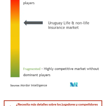
Imagen © Mordor Intelligence. El uso requiere atribución según CC BY 4.0.