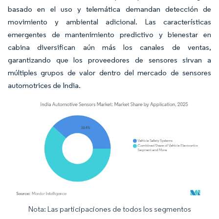
basado en el uso y telemática demandan detección de
movimiento y ambiental adicional. Las características
emergentes de mantenimiento predictivo y bienestar en
cabina diversifican aún más los canales de ventas,
garantizando que los proveedores de sensores sirvan a
múltiples grupos de valor dentro del mercado de sensores
automotrices de India.
Nota: Las participaciones de todos los segmentos
Imagen © Mordor Intelligence. El uso requiere atribución según CC BY 4.0.