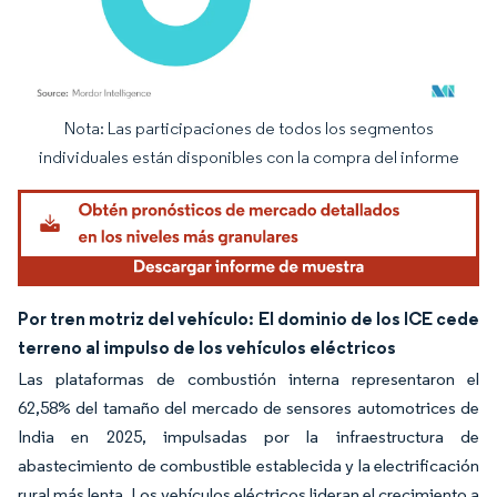
Nota: Las participaciones de todos los segmentos
Imagen © Mordor Intelligence. El uso requiere atribución según CC BY 4.0.
individuales están disponibles con la compra del informe
Por tren motriz del vehículo: El dominio de los ICE cede
terreno al impulso de los vehículos eléctricos
Las plataformas de combustión interna representaron el
62,58% del tamaño del mercado de sensores automotrices de
India en 2025, impulsadas por la infraestructura de
abastecimiento de combustible establecida y la electrificación
rural más lenta. Los vehículos eléctricos lideran el crecimiento a