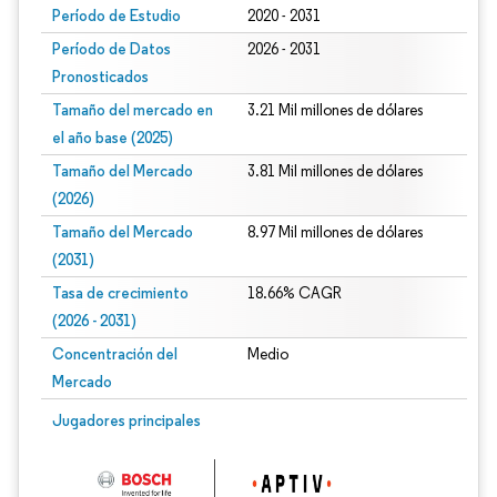
Período de Estudio
2020 - 2031
Período de Datos
2026 - 2031
Pronosticados
Tamaño del mercado en
3.21 Mil millones de dólares
el año base (2025)
Tamaño del Mercado
3.81 Mil millones de dólares
(2026)
Tamaño del Mercado
8.97 Mil millones de dólares
(2031)
Tasa de crecimiento
18.66% CAGR
(2026 - 2031)
Concentración del
Medio
Mercado
Imagen © Mordor Intelligence. El uso requiere atribución según CC BY 4.0.
Jugadores principales