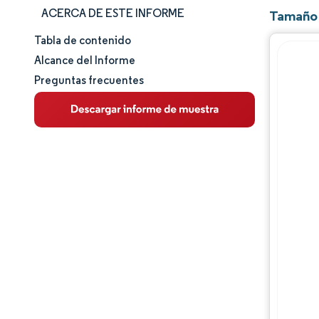
ACERCA DE ESTE INFORME
Tamaño 
Tabla de contenido
Tamaño y cuota de mercado
Alcance del Informe
Preguntas frecuentes
Análisis de mercado
Tendencias e ideas
Análisis de segmentos
Análisis geográfico
Panorama competitivo
Jugadores principales
Desarrollos de la industria