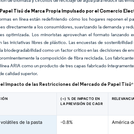
ón de biomasa y circuitos de reciclaje de agua para reducir las emis
 Papel Tisú de Marca Propia Impulsado por el Comercio Elec
formas en línea están redefiniendo cómo los hogares reponen el p
es directamente a los consumidores, suavizando la demanda y redu
es optimizada. Los minoristas aprovechan el formato lanzando en
n las iniciativas libres de plástico. Las encuestas de sostenibili
la biodegradabilidad como un factor crítico en las decisiones de e
 prominentemente la composición de fibra reciclada. Los fabricant
 línea ARIA como un producto de tres capas fabricado íntegramente 
de calidad superior.
del Impacto de las Restricciones del Mercado de Papel Tisú
*
CIÓN
(~) % DE IMPACTO EN
RELEVANCI
LA PREVISIÓN DE CAGR
volátiles de la pasta
-0.8%
América d