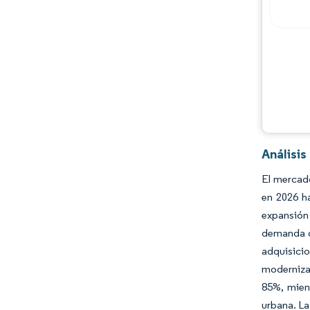
Análisis
El mercado
en 2026 ha
expansión 
demanda d
adquisicio
modernizan
85%, mient
urbana. La