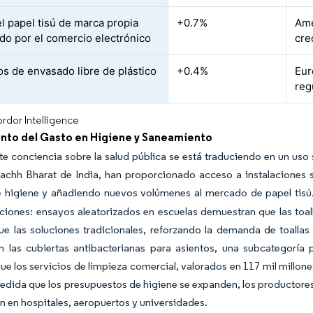
l papel tisú de marca propia
+0.7%
Amé
do por el comercio electrónico
cre
s de envasado libre de plástico
+0.4%
Eur
reg
rdor Intelligence
nto del Gasto en Higiene y Saneamiento
te conciencia sobre la salud pública se está traduciendo en un uso
achh Bharat de India, han proporcionado acceso a instalaciones s
e higiene y añadiendo nuevos volúmenes al mercado de papel tisú
aciones: ensayos aleatorizados en escuelas demuestran que las to
ue las soluciones tradicionales, reforzando la demanda de toallas 
 las cubiertas antibacterianas para asientos, una subcategoría 
ue los servicios de limpieza comercial, valorados en 117 mil millo
edida que los presupuestos de higiene se expanden, los productores
n en hospitales, aeropuertos y universidades.