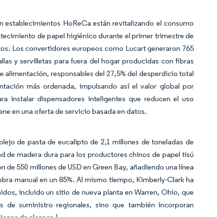
s en establecimientos HoReCa están revitalizando el consumo
tecimiento de papel higiénico durante el primer trimestre de
itos. Los convertidores europeos como Lucart generaron 765
llas y servilletas para fuera del hogar producidas con fibras
de alimentación, responsables del 27,5% del desperdicio total
ntación más ordenada, impulsando así el valor global por
ra instalar dispensadores inteligentes que reducen el uso
iene en una oferta de servicio basada en datos.
plejo de pasta de eucalipto de 2,1 millones de toneladas de
d de madera dura para los productores chinos de papel tisú
n de 550 millones de USD en Green Bay, añadiendo una línea
 obra manual en un 85%. Al mismo tiempo, Kimberly-Clark ha
os, incluido un sitio de nueva planta en Warren, Ohio, que
s de suministro regionales, sino que también incorporan