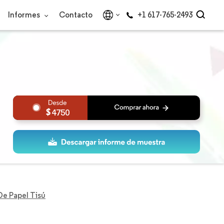
Informes
Contacto
+1 617-765-2493
4750
e Papel Tisú