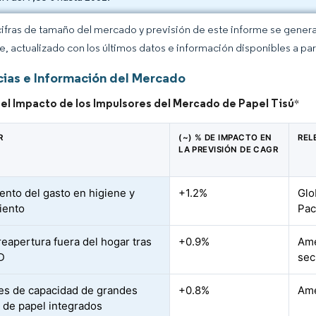
cifras de tamaño del mercado y previsión de este informe se gener
ce, actualizado con los últimos datos e información disponibles a par
ias e Información del Mercado
del Impacto de los Impulsores del Mercado de Papel Tisú
*
R
(~) % DE IMPACTO EN
REL
LA PREVISIÓN DE CAGR
ento del gasto en higiene y
+1.2%
Glo
iento
Pac
reapertura fuera del hogar tras
+0.9%
Amé
D
sec
es de capacidad de grandes
+0.8%
Amé
 de papel integrados