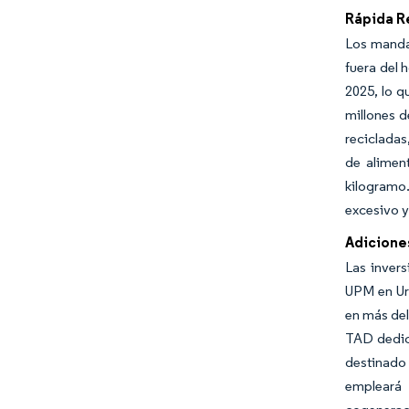
Rápida R
Los mandat
fuera del 
2025, lo 
millones d
recicladas
de alimen
kilogramo
excesivo y
Adicione
Las invers
UPM en Uru
en más del
TAD dedica
destinado 
empleará 