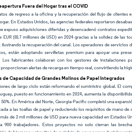
eapertura Fuera del Hogar tras el COVID
os de regreso a la oficina y la recuperación del flujo de cliente
hogar. En Estados Unidos, las agencias federales reportaron desabas
que expuso adquisiciones diferidas y desencadenó contratos exped
e EUR (817 millones de USD) en 2024 gracias a la solidez de las toa
, ilustrando la recuperación del canal. Los operadores de servicios 
tos, están adoptando servilletas premium para apoyar una prese
. Los fabricantes colaboran con los gestores de instalaciones pa
 proporcionan alertas de recarga en tiempo real, convirtiendo la hig
s de Capacidad de Grandes Molinos de Papel Integrados
iones de largo ciclo están reformando el suministro global. El com
guay, puesto en funcionamiento en 2024, aumenta la disponibilida
 50%. En América del Norte, Georgia-Pacific completó una expansió
da a las toallas de papel y reduciendo los requisitos de mano de
más de 2 mil millones de USD para nueva capacidad en Estados Unid
a 900 trabajadores. Estos proyectos no solo cierran las brecha