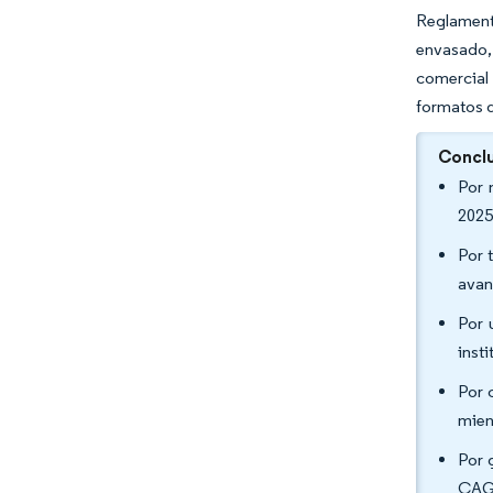
Reglament
envasado, 
comercial 
formatos d
Conclu
Por 
2025
Por 
avan
Por 
inst
Por 
mien
Por 
CAGR