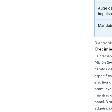
Auge de
impulsa
Mandato
Fuente: Mo
Crecimie
La crecien
Misión Sw
hábitos d
especific
efectiva q
promueven
mientras q
papel. A m
adquisició