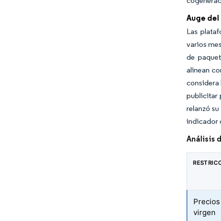
cogeneraci
Auge del
Las plata
varios mes
de paquet
alinean co
considera 
publicitar
relanzó su
indicador 
Análisis 
RESTRIC
Precios 
virgen