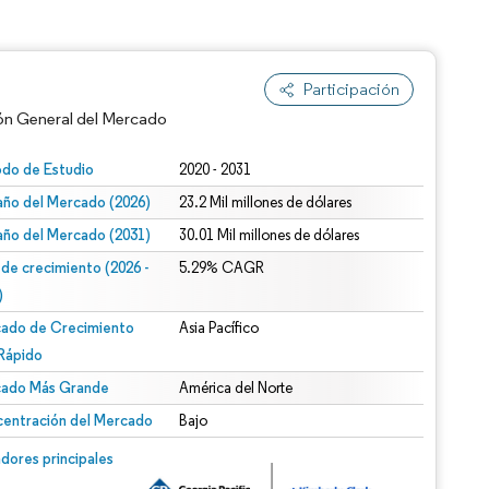
Participación
ón General del Mercado
odo de Estudio
2020 - 2031
ño del Mercado (2026)
23.2 Mil millones de dólares
ño del Mercado (2031)
30.01 Mil millones de dólares
 de crecimiento (2026 -
5.29% CAGR
)
ado de Crecimiento
Asia Pacífico
n según CC BY 4.0.
Rápido
ado Más Grande
América del Norte
entración del Mercado
Bajo
n © Mordor Intelligence. El uso requiere atribución según CC BY 4.0.
dores principales