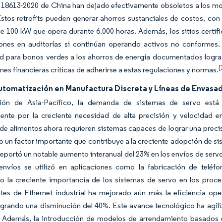
18613-2020 de China han dejado efectivamente obsoletos a los mo
. Estos retrofits pueden generar ahorros sustanciales de costos,
 100 kW que opera durante 6.000 horas. Además, los sitios certifi
iones en auditorías si continúan operando activos no conformes.
ad para bonos verdes a los ahorros de energía documentados logra
[
nes financieras críticas de adherirse a estas regulaciones y normas.
utomatización en Manufactura Discreta y Líneas de Envasa
ión de Asia-Pacífico, la demanda de sistemas de servo está 
ente por la creciente necesidad de alta precisión y velocidad en 
e alimentos ahora requieren sistemas capaces de lograr una preci
o un factor importante que contribuye a la creciente adopción de s
reportó un notable aumento interanual del 23% en los envíos de servo 
envíos se utilizó en aplicaciones como la fabricación de teléfo
o la creciente importancia de los sistemas de servo en los pro
es de Ethernet industrial ha mejorado aún más la eficiencia oper
grando una disminución del 40%. Este avance tecnológico ha agili
s. Además, la introducción de modelos de arrendamiento basados 