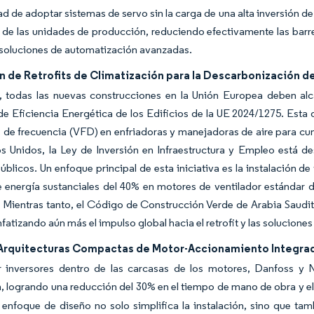
d de adoptar sistemas de servo sin la carga de una alta inversión de
 de las unidades de producción, reduciendo efectivamente las barr
 soluciones de automatización avanzadas.
 de Retrofits de Climatización para la Descarbonización de
, todas las nuevas construcciones en la Unión Europea deben alca
de Eficiencia Energética de los Edificios de la UE 2024/1275. Esta
 de frecuencia (VFD) en enfriadoras y manejadoras de aire para cump
s Unidos, la Ley de Inversión en Infraestructura y Empleo está d
públicos. Un enfoque principal de esta iniciativa es la instalación d
 energía sustanciales del 40% en motores de ventilador estándar d
. Mientras tanto, el Código de Construcción Verde de Arabia Saud
nfatizando aún más el impulso global hacia el retrofit y las soluciones
Arquitecturas Compactas de Motor-Accionamiento Integra
ar inversores dentro de las carcasas de los motores, Danfoss y 
n, logrando una reducción del 30% en el tiempo de mano de obra y 
enfoque de diseño no solo simplifica la instalación, sino que tam