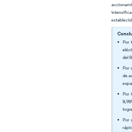
accionami
intensific
establecid
Conclu
Por 
eléc
del 
Por 
de a
expa
Por 
8,98
ingr
Por 
rápi