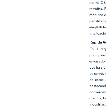
norma GB 
retrofits
máquina de
penalizac
elegibilid
implicacio
Rápida A
En la reg
principalm
envasado d
que ha sid
de servo, 
de estos 
destacand
convergent
marcha, lo
industria