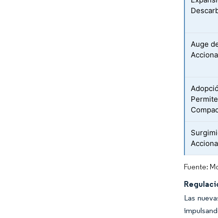
Descarb
Auge de
Acciona
Adopció
Permite
Compac
Surgimi
Acciona
Fuente: Mo
Regulacio
Las nuevas
impulsando