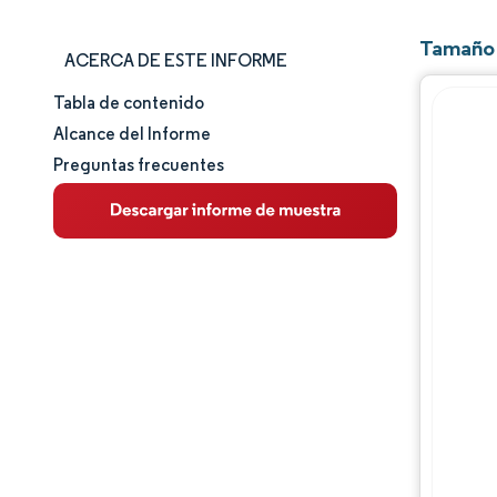
Tamaño 
ACERCA DE ESTE INFORME
Tabla de contenido
Tamaño y cuota de mercado
Alcance del Informe
Preguntas frecuentes
Análisis de mercado
Tendencias e ideas
Análisis de segmentos
Análisis geográfico
Panorama competitivo
Jugadores principales
Desarrollos de la industria