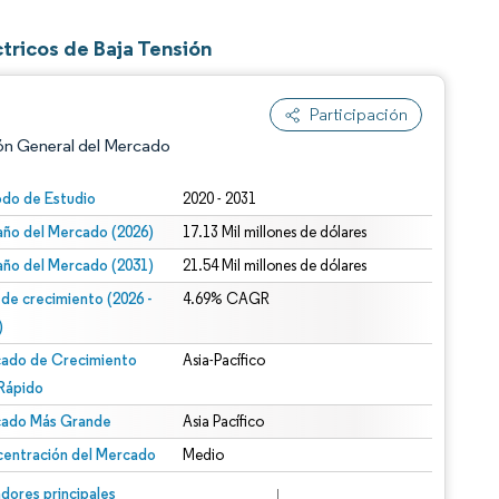
tricos de Baja Tensión
Participación
ón General del Mercado
odo de Estudio
2020 - 2031
ño del Mercado (2026)
17.13 Mil millones de dólares
ño del Mercado (2031)
21.54 Mil millones de dólares
 de crecimiento (2026 -
4.69% CAGR
)
ado de Crecimiento
Asia-Pacífico
n según CC BY 4.0.
Rápido
ado Más Grande
Asia Pacífico
entración del Mercado
Medio
n © Mordor Intelligence. El uso requiere atribución según CC BY 4.0.
dores principales