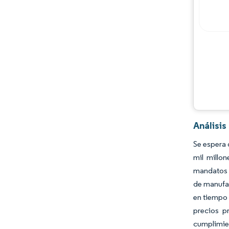
Análisi
Se espera 
mil millo
mandatos r
de manufac
en tiempo 
precios p
cumplimien