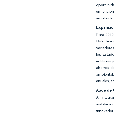
oportunida
en función
amplia de
Expansión
Para 2030
Directiva 
variadores
los Estado
edificios 
ahorros de
ambiental
anuales, e
Auge de 
Al integr
instalació
innovador 