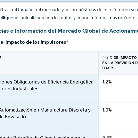
cifras del tamaño del mercado y los pronósticos de este informe se
elligence, actualizado con los datos y conocimientos más recientes 
ias e Información del Mercado Global de Accionamie
del Impacto de los Impulsores
*
R
(~) % DE IMPACTO
EN LA PREVISIÓN 
CAGR
iones Obligatorias de Eficiencia Energética
1.2%
tores Industriales
Automatización en Manufactura Discreta y
1.0%
de Envasado
ón de Retrofits de Climatización para la
0.8%