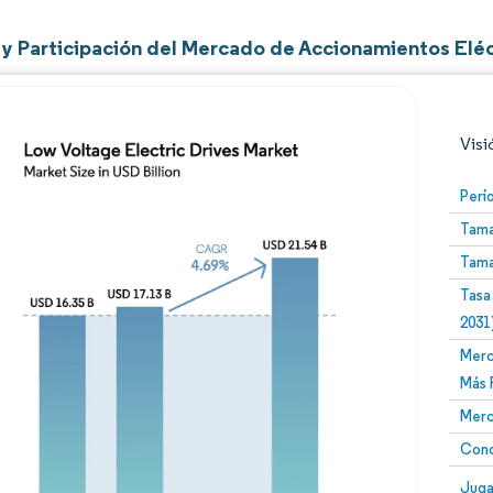
y Participación del Mercado de Accionamientos Eléc
Visi
Perí
Tama
Tama
Tasa
2031
Merc
Imagen © Mordor Intelligence. El uso requiere atribució
Más 
Merc
Conc
Image
Juga