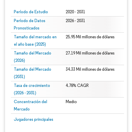
Período de Estudio
2020 - 2031
Período de Datos
2026 - 2031
Pronosticados
Tamaño del mercado en
25.95 Mil millones de dólares
el año base (2025)
Tamaño del Mercado
27.19 Mil millones de dólares
(2026)
Tamaño del Mercado
34.33 Mil millones de dólares
(2031)
Tasa de crecimiento
4.78% CAGR
(2026 - 2031)
Concentración del
Medio
Mercado
Imagen © Mordor Intelligence. El uso requiere atribución según CC BY 4.0.
Jugadores principales