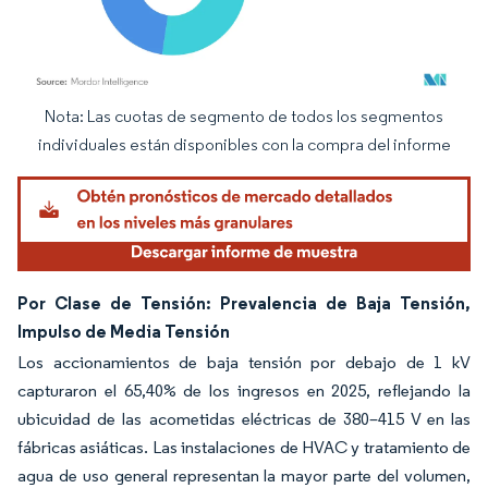
Nota: Las cuotas de segmento de todos los segmentos
Imagen © Mordor Intelligence. El uso requiere atribución según CC BY 4.0.
individuales están disponibles con la compra del informe
Por Clase de Tensión: Prevalencia de Baja Tensión,
Impulso de Media Tensión
Los accionamientos de baja tensión por debajo de 1 kV
capturaron el 65,40% de los ingresos en 2025, reflejando la
ubicuidad de las acometidas eléctricas de 380–415 V en las
fábricas asiáticas. Las instalaciones de HVAC y tratamiento de
agua de uso general representan la mayor parte del volumen,