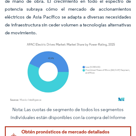
de mano de obra. El crecimiento en todo el espectro de
potencia subraya cómo el mercado de accionamientos
eléctricos de Asia Pacífico se adapta a diversas necesidades
de infraestructura sin ceder volumen a tecnologías alternativas
de movimiento.
Nota: Las cuotas de segmento de todos los segmentos
Imagen © Mordor Intelligence. El uso requiere atribución según CC BY 4.0.
individuales están disponibles con la compra del informe