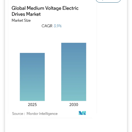
Imagen © Mordor Intelligence. El uso requiere atribución según CC BY 4.0.