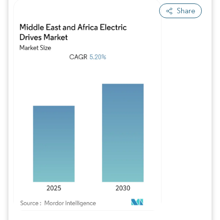
Share
Imagen © Mordor Intelligence. El uso requiere atribución según CC BY 4.0.