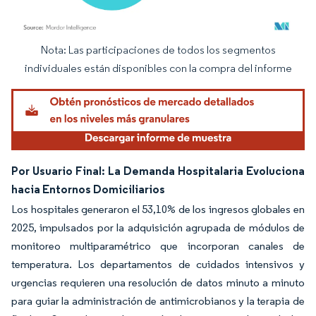
Nota: Las participaciones de todos los segmentos
Imagen © Mordor Intelligence. El uso requiere atribución según CC BY 4.0.
individuales están disponibles con la compra del informe
Por Usuario Final: La Demanda Hospitalaria Evoluciona
hacia Entornos Domiciliarios
Los hospitales generaron el 53,10% de los ingresos globales en
2025, impulsados por la adquisición agrupada de módulos de
monitoreo multiparamétrico que incorporan canales de
temperatura. Los departamentos de cuidados intensivos y
urgencias requieren una resolución de datos minuto a minuto
para guiar la administración de antimicrobianos y la terapia de