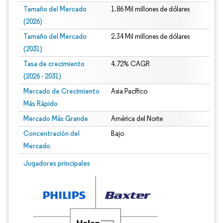
Tamaño del Mercado
1.86 Mil millones de dólares
(2026)
Tamaño del Mercado
2.34 Mil millones de dólares
(2031)
Tasa de crecimiento
4.72% CAGR
(2026 - 2031)
Mercado de Crecimiento
Asia Pacífico
Más Rápido
Mercado Más Grande
América del Norte
Concentración del
Bajo
Mercado
Imagen © Mordor Intelligence. El uso requiere atribución según CC BY 4.0.
Jugadores principales