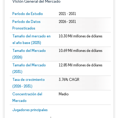
Visión General del Mercado
Período de Estudio
2021 - 2031
Período de Datos
2026 - 2031
Pronosticados
Tamaño del mercado en
10.30 Mil millones de dólares
el año base (2025)
Tamaño del Mercado
10.69 Mil millones de dólares
(2026)
Tamaño del Mercado
12.85 Mil millones de dólares
(2031)
Tasa de crecimiento
3.76% CAGR
(2026 - 2031)
Concentración del
Medio
Mercado
Imagen © Mordor Intelligence. El uso requiere atribución según CC BY 4.0.
Jugadores principales