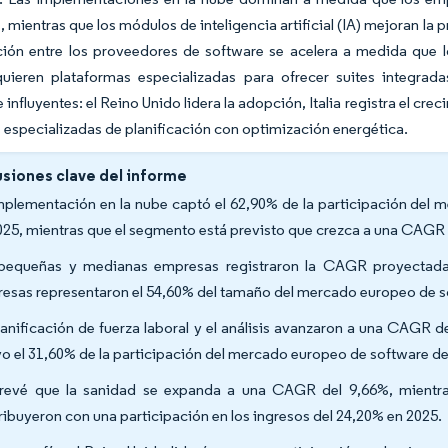
mientras que los módulos de inteligencia artificial (IA) mejoran la pr
ción entre los proveedores de software se acelera a medida que l
uieren plataformas especializadas para ofrecer suites integrad
 influyentes: el Reino Unido lidera la adopción, Italia registra el c
 especializadas de planificación con optimización energética.
siones clave del informe
mplementación en la nube captó el 62,90% de la participación del 
025, mientras que el segmento está previsto que crezca a una CAGR 
pequeñas y medianas empresas registraron la CAGR proyectada 
esas representaron el 54,60% del tamaño del mercado europeo de sof
lanificación de fuerza laboral y el análisis avanzaron a una CAGR d
vo el 31,60% de la participación del mercado europeo de software de 
revé que la sanidad se expanda a una CAGR del 9,66%, mientras 
ribuyeron con una participación en los ingresos del 24,20% en 2025.