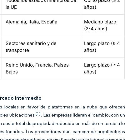
Todos los estados miembros de
Corto plazo (≤ 2
la UE
años)
Alemania, Italia, España
Mediano plazo
(2-4 años)
Sectores sanitario y de
Largo plazo (≥ 4
transporte
años)
Reino Unido, Francia, Países
Largo plazo (≥ 4
Bajos
años)
ercado intermedio
 locales en favor de plataformas en la nube que ofrecen
[1]
tiples ubicaciones
. Las empresas lideran el cambio, con un
n coste total de propiedad reducido en más de un tercio a lo
gestionados. Los proveedores que carecen de arquitecturas
do europeo de software de gestión de fuerza laboral a medida