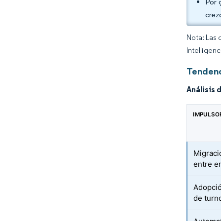
Por 
crez
Nota: Las 
Intelligen
Tendenc
Análisis 
IMPULSO
Migraci
entre e
Adopció
de turn