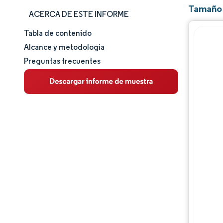
Tamaño 
ACERCA DE ESTE INFORME
Tabla de contenido
Tamaño y cuota de mercado
Alcance y metodología
Preguntas frecuentes
Análisis de mercado
Tendencias e ideas
Análisis de segmentos
Análisis geográfico
Panorama regulatorio
Análisis de la cadena de valor
Panorama competitivo