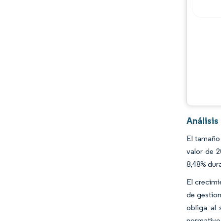
Jugadores principales
Oportunidades y perspectivas
Desarrollos de la industria
Análisi
El tamaño 
valor de 
8,48% dur
El crecimi
de gestion
obliga al
normativo