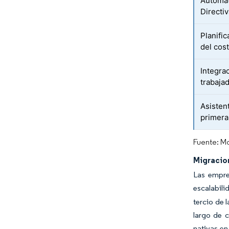
Automat
Directi
Planific
del cos
Integrac
trabajad
Asisten
primera
Fuente: Mo
Migracio
Las empre
escalabili
tercio de 
largo de 
nativas en