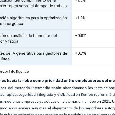
ización del cumplimiento de la
+1.5%
va europea sobre el tiempo de trabajo
ación algorítmica para la optimización
+1.2%
te energético
ión de análisis de bienestar del
+0.9%
or y fatiga
tes de IA generativa para gestores de
+0.7%
 línea
rdor Intelligence
nes hacia la nube como prioridad entre empleadores del m
sas del mercado intermedio están abandonando las instalaciones
dad rápida, seguridad integrada y visibilidad en tiempo real en múl
las medianas empresas ya activas en sistemas en la nube en 2025. U
cinco años acelera aún más el alejamiento de los servidores auto
 la nube se enfrentan a una erosión de la participación en el merca