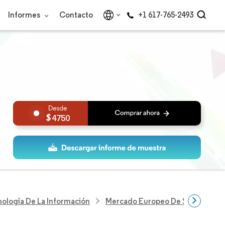
Informes
Contacto
+1 617-765-2493
4750
nología De La Información
Mercado Europeo De Software De 