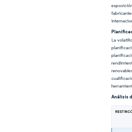
exposición
fabricant
internacio
Planifica
La volatil
planificac
planifica
rendimient
renovables
cualificac
herramient
Análisis 
RESTRIC