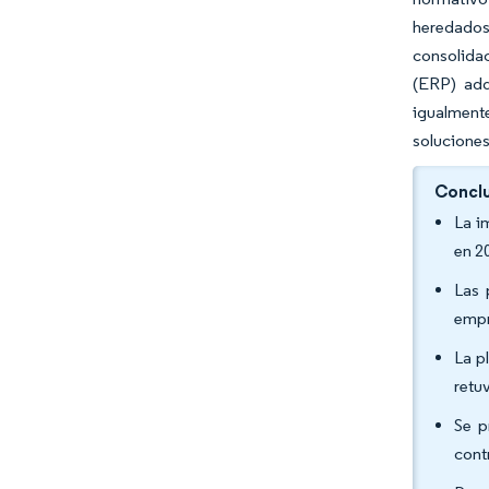
heredados, 
consolida
(ERP) adq
igualmente
soluciones
Conclu
La i
en 2
Las 
empr
La p
retu
Se p
cont