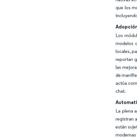
que los mo
incluyendo
Adopción 
Los módulo
modelos d
locales, p
reportan 
las mejora
de manifie
actúa como
chat.
Automati
La plena a
registran 
están suje
modernas a