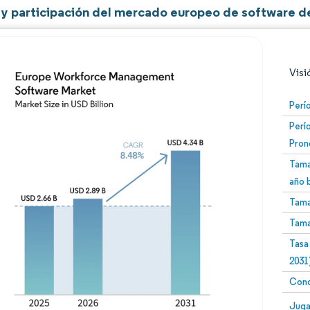
y participación del mercado europeo de software de
Visi
Perí
Perí
Pron
Tama
año 
Tama
Imagen © Mordor Intelligence. El uso requiere atribució
Tama
Tasa
2031
Conc
Image
Juga