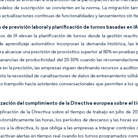
delos de suscripción se convierten en la norma. La migración tambi
 actualizaciones continuas de funcionalidades y lanzamientos sin t
de previsión laboral y planificación de turnos basadas en IA
s de IA elevan la planificación de turnos desde la gestión reactiva
e aprendizaje automático incorporan la demanda histórica, las t
ara alcanzar una precisión de pronóstico superior al 80% en pruebas 
ganancias de productividad del 20-30% cuando las recomendacione
s en la precisión, las empresas siguen destinando recursos a audito
sto la necesidad de canalizaciones de datos de entrenamiento sólid
 trampolín hacia asistentes conversacionales que permiten a los ges
zación del cumplimiento de la Directiva europea sobre el t
plicación de la Directiva sobre el tiempo de trabajo en julio de
automáticamente las horas, los períodos de descanso y las horas 
tos a la directiva, lo que obliga a las empresas a integrar controle
ctivan alertas en tiempo real cuando los turnos programados corren 