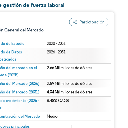
 gestión de fuerza laboral
Participación
ón General del Mercado
odo de Estudio
2020 - 2031
odo de Datos
2026 - 2031
osticados
ño del mercado en el
2.66 Mil millones de dólares
base (2025)
ño del Mercado (2026)
2.89 Mil millones de dólares
n según CC BY 4.0.
ño del Mercado (2031)
4.34 Mil millones de dólares
 de crecimiento (2026 -
8.48% CAGR
)
entración del Mercado
Medio
n © Mordor Intelligence. El uso requiere atribución según CC BY 4.0.
dores principales