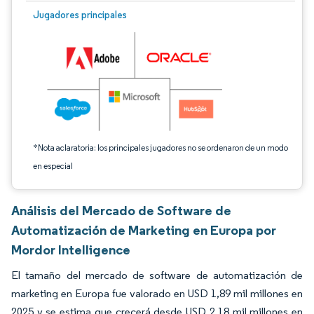
Imagen © Mordor Intelligence. El uso requiere atribución según CC BY 4.0.
Jugadores principales
*Nota aclaratoria: los principales jugadores no se ordenaron de un modo
en especial
Análisis del Mercado de Software de
Automatización de Marketing en Europa por
Mordor Intelligence
El tamaño del mercado de software de automatización de
marketing en Europa fue valorado en USD 1,89 mil millones en
2025 y se estima que crecerá desde USD 2,18 mil millones en