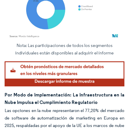
Nota: Las participaciones de todos los segmentos
Imagen © Mordor Intelligence. El uso requiere atribución según CC BY 4.0.
individuales están disponibles al adquirir el informe
Por Modo de Implementación: La Infraestructura en la
Nube Impulsa el Cumplimiento Regulatorio
Las opciones en la nube representaron el 77,20% del mercado
de software de automatización de marketing en Europa en
2025, respaldadas por el apoyo de la UE a los marcos de nube