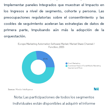
implementar paneles integrados que muestran el impacto en
los ingresos a nivel de segmento, cohorte y persona. Las
preocupaciones regulatorias sobre el consentimiento y las
cookies de seguimiento aceleran las estrategias de datos de
primera parte, impulsando aún más la adopción de la
orquestación.
Nota: Las participaciones de todos los segmentos
Imagen © Mordor Intelligence. El uso requiere atribución según CC BY 4.0.
individuales están disponibles al adquirir el informe