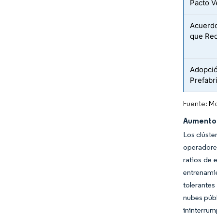
Pacto V
Acuerdo
que Red
Adopció
Prefabr
Fuente: Mo
Aumento d
Los clúste
operadores
ratios de 
entrenami
tolerantes
nubes públ
ininterrum