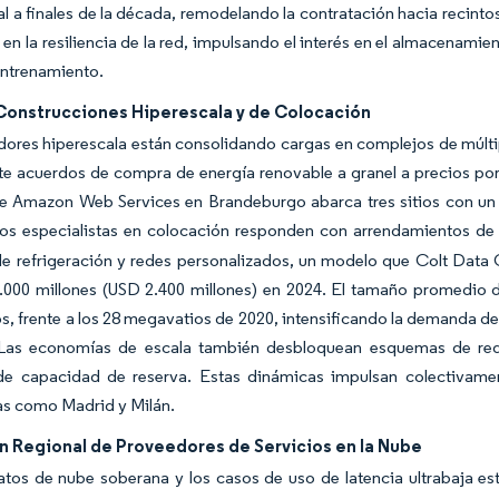
l a finales de la década, remodelando la contratación hacia recint
 en la resiliencia de la red, impulsando el interés en el almacenamie
entrenamiento.
Construcciones Hiperescala y de Colocación
ores hiperescala están consolidando cargas en complejos de múlti
te acuerdos de compra de energía renovable a granel a precios po
e Amazon Web Services en Brandeburgo abarca tres sitios con un t
os especialistas en colocación responden con arrendamientos de es
de refrigeración y redes personalizados, un modelo que Colt Data
.000 millones (USD 2.400 millones) en 2024. El tamaño promedio d
, frente a los 28 megavatios de 2020, intensificando la demanda de
 Las economías de escala también desbloquean esquemas de red
de capacidad de reserva. Estas dinámicas impulsan colectivament
as como Madrid y Milán.
n Regional de Proveedores de Servicios en la Nube
tos de nube soberana y los casos de uso de latencia ultrabaja es