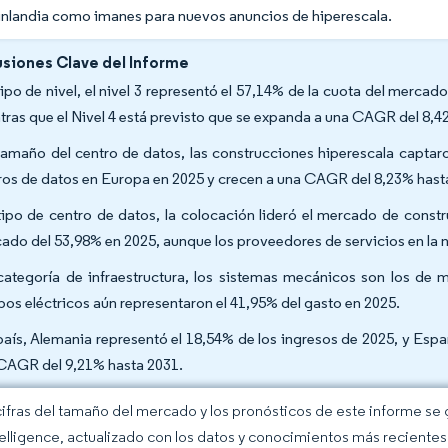
inlandia como imanes para nuevos anuncios de hiperescala.
siones Clave del Informe
tipo de nivel, el nivel 3 representó el 57,14% de la cuota del merc
tras que el Nivel 4 está previsto que se expanda a una CAGR del 8,4
tamaño del centro de datos, las construcciones hiperescala capta
ros de datos en Europa en 2025 y crecen a una CAGR del 8,23% hast
tipo de centro de datos, la colocación lideró el mercado de cons
ado del 53,98% en 2025, aunque los proveedores de servicios en la
categoría de infraestructura, los sistemas mecánicos son los d
pos eléctricos aún representaron el 41,95% del gasto en 2025.
país, Alemania representó el 18,54% de los ingresos de 2025, y Es
CAGR del 9,21% hasta 2031.
cifras del tamaño del mercado y los pronósticos de este informe se
elligence, actualizado con los datos y conocimientos más recientes 