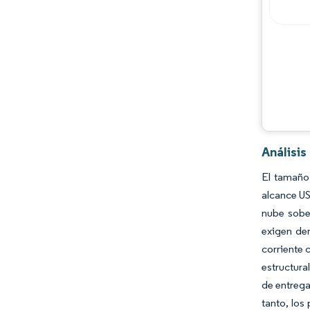
Análisi
El tamaño
alcance US
nube sober
exigen den
corriente 
estructura
de entrega
tanto, los