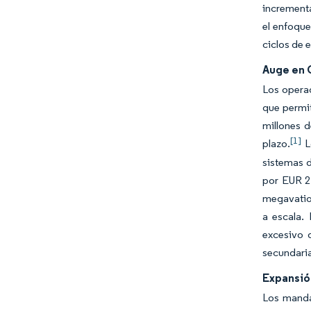
incrementa
el enfoque
ciclos de 
Auge en 
Los operad
que permi
millones d
[1]
plazo.
L
sistemas 
por EUR 2
megavatios
a escala.
excesivo 
secundari
Expansió
Los manda