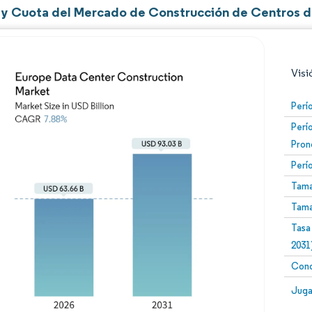
y Cuota del Mercado de Construcción de Centros d
Visi
Perí
Perí
Pron
Perí
Tama
Tama
Imagen © Mordor Intelligence. El uso requiere atribució
Tasa
2031
Conc
Image
Juga