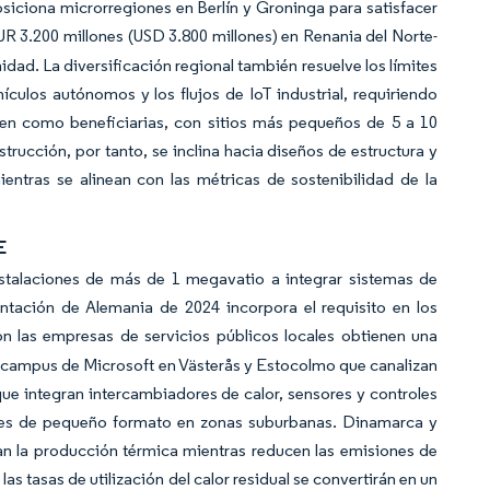
siciona microrregiones en Berlín y Groninga para satisfacer
 3.200 millones (USD 3.800 millones) en Renania del Norte-
idad. La diversificación regional también resuelve los límites
ículos autónomos y los flujos de IoT industrial, requiriendo
rgen como beneficiarias, con sitios más pequeños de 5 a 10
ucción, por tanto, se inclina hacia diseños de estructura y
entras se alinean con las métricas de sostenibilidad de la
E
instalaciones de más de 1 megavatio a integrar sistemas de
ntación de Alemania de 2024 incorpora el requisito en los
n las empresas de servicios públicos locales obtienen una
os campus de Microsoft en Västerås y Estocolmo que canalizan
que integran intercambiadores de calor, sensores y controles
egues de pequeño formato en zonas suburbanas. Dinamarca y
an la producción térmica mientras reducen las emisiones de
s tasas de utilización del calor residual se convertirán en un