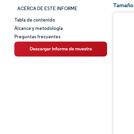
Tamaño 
ACERCA DE ESTE INFORME
Tabla de contenido
Tamaño y cuota de mercado
Alcance y metodología
Preguntas frecuentes
Análisis de mercado
Tendencias e ideas
Análisis de segmentos
Análisis geográfico
Panorama competitivo
Jugadores principales
Desarrollos de la industria