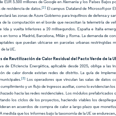
de EUR 5.500 millones de Google en Alemania y los Países Bajos po
[2]
 de residencia de datos.
El campus Dataland de Microsoft por EUR
anclará las zonas de Azure Gobierno para inquilinos de defensa y san
a de la computación en el borde que necesitan la telemetría de veh
e ida y vuelta inferiores a 20 milisegundos. España e Italia eme
 en torno a Madrid, Barcelona, Milán y Roma. La demanda de constr
aptables que puedan ubicarse en parcelas urbanas restringidas mi
de la UE.
s de Reutilización de Calor Residual del Pacto Verde de la U
va de Eficiencia Energética, aplicable desde 2025, obliga a las 
ión de calor donde existan redes de distrito. La guía de impleme
[3]
municipales.
Los operadores que vinculan las salas de datos co
 cumplimiento y un flujo de ingresos auxiliar, como lo evidencian l
echazado hacia las redes residenciales. Los módulos prefabricados 
rtando los ciclos de los proyectos, haciendo viables los despli
lideran en acuerdos de compra de calor a largo plazo que monetiz
 A medida que los informes bajo la taxonomía de la UE se endurecen, la