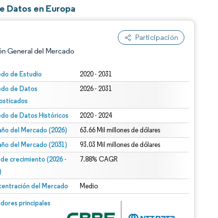
e Datos en Europa
Participación
ón General del Mercado
odo de Estudio
2020 - 2031
odo de Datos
2026 - 2031
osticados
odo de Datos Históricos
2020 - 2024
ño del Mercado (2026)
63.66 Mil millones de dólares
ño del Mercado (2031)
93.03 Mil millones de dólares
n según CC BY 4.0.
 de crecimiento (2026 -
7.88% CAGR
)
entración del Mercado
Medio
n © Mordor Intelligence. El uso requiere atribución según CC BY 4.0.
dores principales