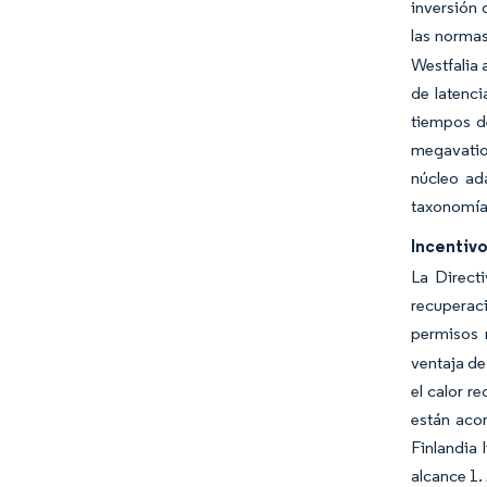
inversión 
las normas
Westfalia 
de latenci
tiempos d
megavatios
núcleo ad
taxonomía 
Incentivo
La Directi
recuperac
permisos 
ventaja de
el calor r
están aco
Finlandia 
alcance 1.