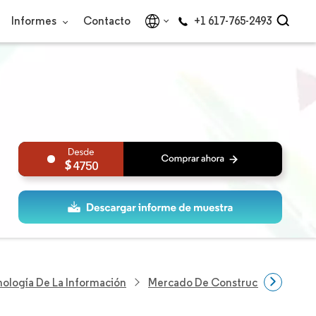
Informes
Contacto
+1 617-765-2493
4750
nología De La Información
Mercado De Construcción De Cen