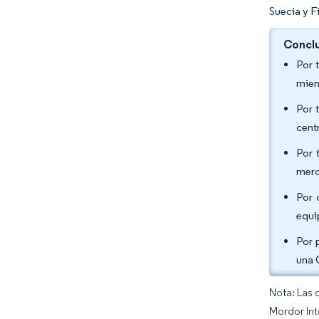
Suecia y F
Conclu
Por 
mien
Por 
cent
Por 
merc
Por 
equi
Por 
una 
Nota: Las 
Mordor Int