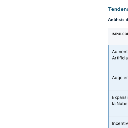
Tendenc
Análisis 
IMPULSO
Aumento
Artifici
Auge en
Expansi
la Nube
Incenti