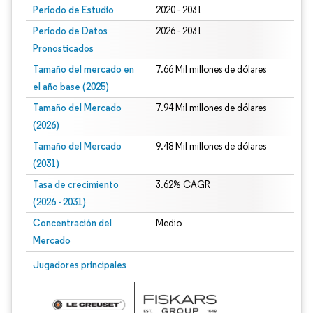
Período de Estudio
2020 - 2031
Período de Datos
2026 - 2031
Pronosticados
Tamaño del mercado en
7.66 Mil millones de dólares
el año base (2025)
Tamaño del Mercado
7.94 Mil millones de dólares
(2026)
Tamaño del Mercado
9.48 Mil millones de dólares
(2031)
Tasa de crecimiento
3.62% CAGR
(2026 - 2031)
Concentración del
Medio
Mercado
Imagen © Mordor Intelligence. El uso requiere atribución según CC BY 4.0.
Jugadores principales