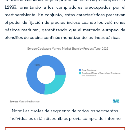
12983, orientando a los compradores preocupados por el
medioambiente. En conjunto, estas características preservan
el poder de fijación de precios incluso cuando los volúmenes
básicos maduran, garantizando que el mercado europeo de
utensilios de cocina continúe monetizando las líneas básicas.
Nota: Las cuotas de segmento de todos los segmentos
Imagen © Mordor Intelligence. El uso requiere atribución según CC BY 4.0.
individuales están disponibles previa compra del informe