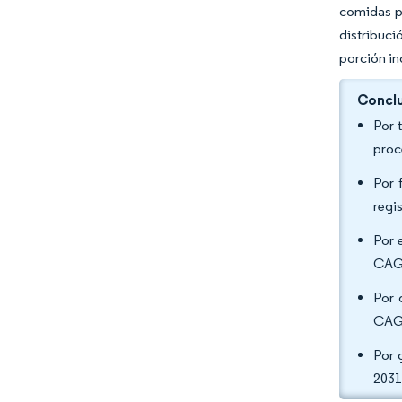
comidas pr
distribuc
porción in
Conclu
Por 
proc
Por 
regi
Por 
CAGR
Por 
CAGR
Por 
2031