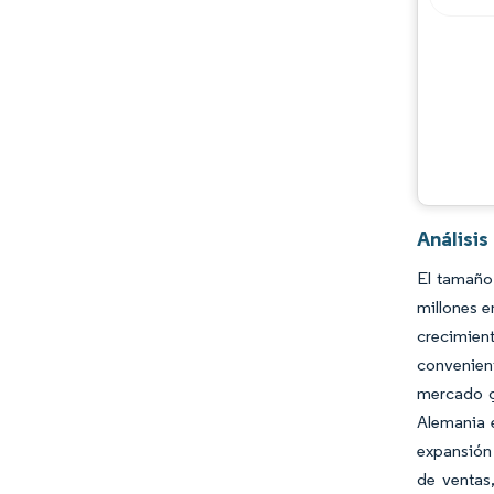
Análisi
El tamaño
millones e
crecimien
convenient
mercado g
Alemania 
expansión 
de ventas