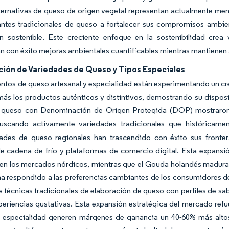
lternativas de queso de origen vegetal representan actualmente men
antes tradicionales de queso a fortalecer sus compromisos ambient
n sostenible. Este creciente enfoque en la sostenibilidad crea 
 con éxito mejoras ambientales cuantificables mientras mantienen a
ación de Variedades de Queso y Tipos Especiales
tos de queso artesanal y especialidad están experimentando un cr
ás los productos auténticos y distintivos, demostrando su disposi
 queso con Denominación de Origen Protegida (DOP) mostraron 
uscando activamente variedades tradicionales que históricame
dades de queso regionales han trascendido con éxito sus fronter
de cadena de frío y plataformas de comercio digital. Esta expansió
en los mercados nórdicos, mientras que el Gouda holandés madurad
a respondido a las preferencias cambiantes de los consumidores d
e técnicas tradicionales de elaboración de queso con perfiles de
eriencias gustativas. Esta expansión estratégica del mercado refu
 especialidad generen márgenes de ganancia un 40-60% más alt