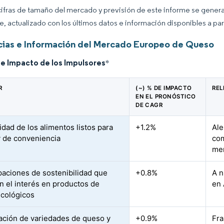
cifras de tamaño del mercado y previsión de este informe se gener
ce, actualizado con los últimos datos e información disponibles a par
ias e Información del Mercado Europeo de Queso
de Impacto de los Impulsores
*
R
(~) % DE IMPACTO
REL
EN EL PRONÓSTICO
DE CAGR
idad de los alimentos listos para
+1.2%
Ale
 de conveniencia
com
me
aciones de sostenibilidad que
+0.8%
A n
n el interés en productos de
en 
cológicos
ración de variedades de queso y
+0.9%
Fra