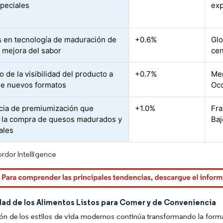
speciales
exp
 en tecnología de maduración de
+0.6%
Glo
 mejora del sabor
cen
 de la visibilidad del producto a
+0.7%
Mer
de nuevos formatos
Occ
ia de premiumización que
+1.0%
Fra
 la compra de quesos madurados y
Baj
ales
rdor Intelligence
dad de los Alimentos Listos para Comer y de Conveniencia
ón de los estilos de vida modernos continúa transformando la for