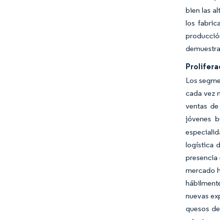
bien las a
los fabric
producció
demuestran
Prolifer
Los segmen
cada vez m
ventas de
jóvenes b
especiali
logística 
presencia 
mercado h
hábilment
nuevas exp
quesos de