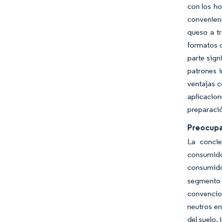
con los ho
convenien
queso a t
formatos o
parte sign
patrones 
ventajas c
aplicacion
preparació
Preocupa
La concie
consumido
consumido
segmento
convencio
neutros en
del suelo,