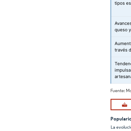
tipos e
Avances
queso y
Aumento
través 
Tendenc
impulsa
artesan
Fuente: Mo
Populari
La evoluci