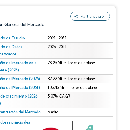
Participación
ón General del Mercado
odo de Estudio
2021 - 2031
odo de Datos
2026 - 2031
osticados
ño del mercado en el
78.25 Mil millones de dólares
base (2025)
ño del Mercado (2026)
82.22 Mil millones de dólares
n según CC BY 4.0.
ño del Mercado (2031)
105.43 Mil millones de dólares
 de crecimiento (2026 -
5.07% CAGR
)
entración del Mercado
Medio
n © Mordor Intelligence. El uso requiere atribución según CC BY 4.0.
dores principales