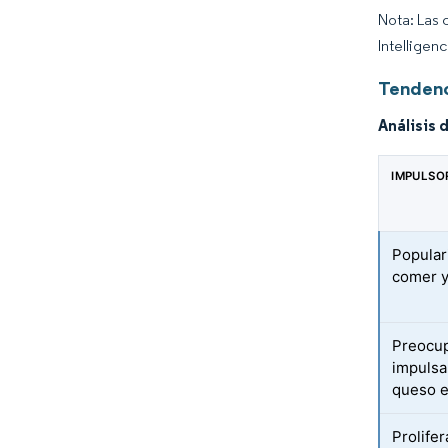
Nota: Las 
Intelligen
Tendenc
Análisis 
IMPULSO
Popular
comer y
Preocup
impulsa
queso e
Prolife