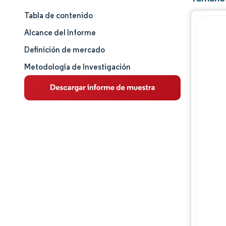
Tabla de contenido
Tamaño y cuota de mercado
Alcance del Informe
Análisis de mercado
Definición de mercado
Metodología de Investigación
Tendencias e ideas
Análisis de segmentos
Análisis geográfico
Panorama competitivo
Jugadores principales
Desarrollos de la industria