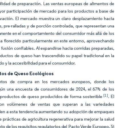
ilidad de preparación. Las ventas europeas de alimentos de
yor participación de mercado para los productos a base de
ación. El mercado muestra un claro desplazamiento hacia
, pre-ralladas y de porción controlada, que representan una
anente en el comportamiento del consumidor más allá de los
a florecido particularmente en este entorno, aprovechando
fusión confiables. Al expandirse hacia comidas preparadas,
ductos de queso han trascendido su papel tradicional en la
 y la accesibilidad para el consumidor.
ctos de Queso Ecológicos
ientos de compra en los mercados europeos, donde los
gún una encuesta de consumidores de 2024, el 67% de los
[1]
 productos de queso producidos de forma sostenible
. El
con volúmenes de ventas que superan a las variedades
onden a esta tendencia aumentando su adopción de empaques
prácticas de agricultura regenerativa para mejorar la salud
nto de los requisitos regulatorios del Pacto Verde Europeo. Si