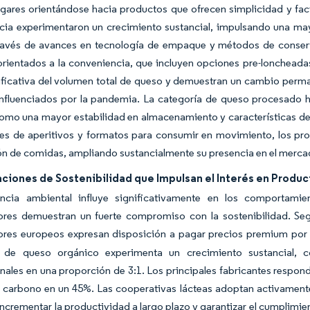
gares orientándose hacia productos que ofrecen simplicidad y fac
cia experimentaron un crecimiento sustancial, impulsando una ma
ravés de avances en tecnología de empaque y métodos de conserv
rientados a la conveniencia, que incluyen opciones pre-loncheadas
ificativa del volumen total de queso y demuestran un cambio perm
influenciados por la pandemia. La categoría de queso procesado h
omo una mayor estabilidad en almacenamiento y características de 
es de aperitivos y formatos para consumir en movimiento, los pro
n de comidas, ampliando sustancialmente su presencia en el mercado
ciones de Sostenibilidad que Impulsan el Interés en Produ
ncia ambiental influye significativamente en los comportam
res demuestran un fuerte compromiso con la sostenibilidad. Se
res europeos expresan disposición a pagar precios premium por
 de queso orgánico experimenta un crecimiento sustancial, 
nales en una proporción de 3:1. Los principales fabricantes resp
 carbono en un 45%. Las cooperativas lácteas adoptan activamente 
 incrementar la productividad a largo plazo y garantizar el cumplimie