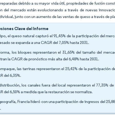
eparadas debido a su mayor vida útil, propiedades de fusión consis
ión del mercado están evolucionando a través de nuevas innovac
dividual, junto con un aumento de las ventas de queso a través de p
siones Clave del Informe
tipo, el queso natural capturó el 91,45% de la participación del m
esado se expanda a una CAGR del 7,05% hasta 2031.
forma, los bloques representaron el 31,65% del tamaño del merc
stran la CAGR de pronóstico más alta del 6,48% hasta 2031.
empaque, las tarrinas representaron el 25,42% de la participación 
 del 6,35%.
distribución, los canales fuera del local representaron el 77,35% de 
 del 6,50% a medida que la restauración se normaliza.
geografía, Francia lideró con una participación de ingresos del 25
.