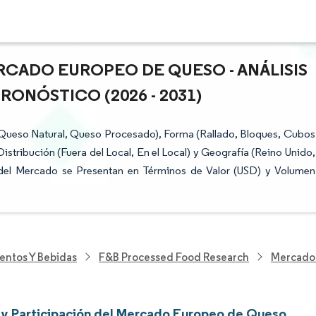
RCADO EUROPEO DE QUESO - ANÁLISIS
RONÓSTICO (2026 - 2031)
ueso Natural, Queso Procesado), Forma (Rallado, Bloques, Cubos
istribución (Fuera del Local, En el Local) y Geografía (Reino Unido,
s del Mercado se Presentan en Términos de Valor (USD) y Volumen
entos Y Bebidas
F&B Processed Food Research
Mercado
y Participación del Mercado Europeo de Queso