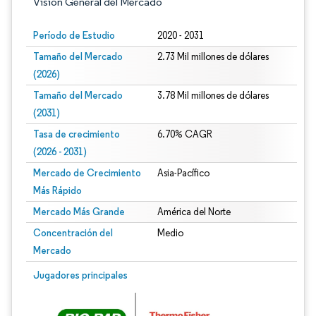
Visión General del Mercado
Período de Estudio
2020 - 2031
Tamaño del Mercado
2.73 Mil millones de dólares
(2026)
Tamaño del Mercado
3.78 Mil millones de dólares
(2031)
Tasa de crecimiento
6.70% CAGR
(2026 - 2031)
Mercado de Crecimiento
Asia-Pacífico
Más Rápido
Mercado Más Grande
América del Norte
Concentración del
Medio
Mercado
Imagen © Mordor Intelligence. El uso requiere atribución según CC BY 4.0.
Jugadores principales