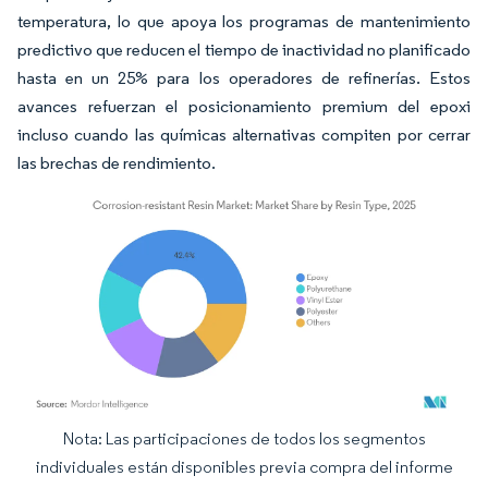
temperatura, lo que apoya los programas de mantenimiento
predictivo que reducen el tiempo de inactividad no planificado
hasta en un 25% para los operadores de refinerías. Estos
avances refuerzan el posicionamiento premium del epoxi
incluso cuando las químicas alternativas compiten por cerrar
las brechas de rendimiento.
Nota: Las participaciones de todos los segmentos
Imagen © Mordor Intelligence. El uso requiere atribución según CC BY 4.0.
individuales están disponibles previa compra del informe