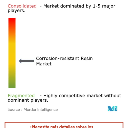
Imagen © Mordor Intelligence. El uso requiere atribución según CC BY 4.0.