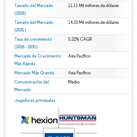
Tamaño del Mercado
11.11 Mil millones de dólares
(2026)
Tamaño del Mercado
14.33 Mil millones de dólares
(2031)
Tasa de crecimiento
5.22% CAGR
(2026 - 2031)
Mercado de Crecimiento
Asia Pacífico
Más Rápido
Mercado Más Grande
Asia Pacífico
Concentración del
Medio
Mercado
Imagen © Mordor Intelligence. El uso requiere atribución según CC BY 4.0.
Jugadores principales