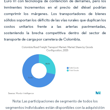
Euro VI con tecnología de contención de derrames, pero los
inminentes incrementos en el precio del diésel podrían
comprimir los márgenes. Los transportadores de bienes
sólidos soportan los déficits de las vías rurales que duplican los
costos unitarios frente a las arterias pavimentadas,
sosteniendo la brecha competitiva dentro del sector de
transporte de carga por carretera de Colombia.
Nota: Las participaciones de segmento de todos los
Imagen © Mordor Intelligence. El uso requiere atribución según CC BY 4.0.
segmentos individuales están disponibles con la adquisición