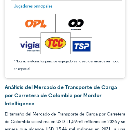
Imagen © Mordor Intelligence. El uso requiere atribución según CC BY 4.0.
Jugadores principales
*Nota aclaratoria: los principales jugadores no se ordenaron de un modo
en especial
Análisis del Mercado de Transporte de Carga
por Carretera de Colombia por Mordor
Intelligence
El tamaño del Mercado de Transporte de Carga por Carretera
de Colombia se estima en USD 11,59 mil millones en 2026 y se
espera que alcance USD 15,44 mil millones en 2031, a una