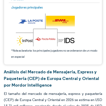
Imagen © Mordor Intelligence. El uso requiere atribución según CC BY 4.0.
Jugadores principales
*Nota aclaratoria: los principales jugadores no se ordenaron de un modo
en especial
Análisis del Mercado de Mensajería, Express y
Paquetería (CEP) de Europa Central y Oriental
por Mordor Intelligence
El tamaño del mercado de mensajería, express y paquetería
(CEP) de Europa Central y Oriental en 2026 se estima en USD
15,71 mil millones, creciendo desde el valor de 2025 de USD