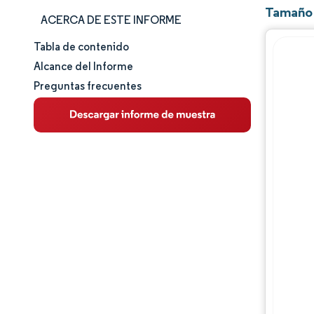
Tamaño 
ACERCA DE ESTE INFORME
Tabla de contenido
Tamaño y cuota de mercado
Alcance del Informe
Preguntas frecuentes
Análisis de mercado
Tendencias e ideas
Análisis de segmentos
Análisis geográfico
Panorama competitivo
Jugadores principales
Desarrollos de la industria