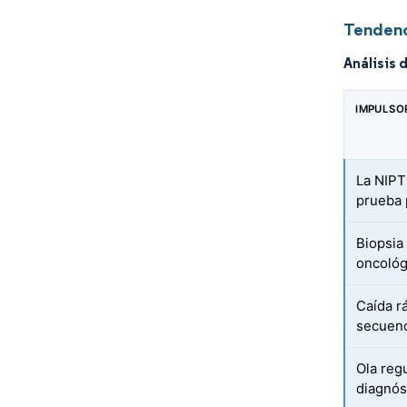
Tendenc
Análisis 
IMPULSO
La NIPT
prueba 
Biopsia 
oncológ
Caída rá
secuenc
Ola reg
diagnós