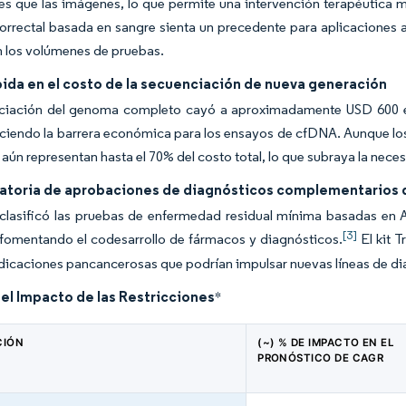
s que las imágenes, lo que permite una intervención terapéutica 
orrectal basada en sangre sienta un precedente para aplicaciones a 
 los volúmenes de pruebas.
ida en el costo de la secuenciación de nueva generación
ciación del genoma completo cayó a aproximadamente USD 600 e
ciendo la barrera económica para los ensayos de cfDNA. Aunque los 
 aún representan hasta el 70% del costo total, lo que subraya la neces
latoria de aprobaciones de diagnósticos complementarios
clasificó las pruebas de enfermedad residual mínima basadas en A
[3]
 fomentando el codesarrollo de fármacos y diagnósticos.
El kit 
dicaciones pancancerosas que podrían impulsar nuevas líneas de d
del Impacto de las Restricciones
*
CIÓN
(~) % DE IMPACTO EN EL
PRONÓSTICO DE CAGR