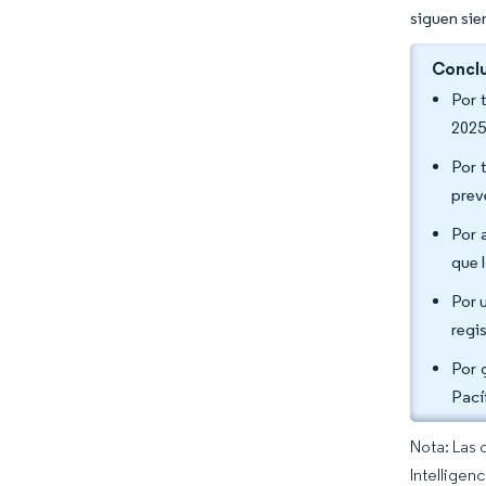
siguen sie
Conclu
Por 
2025
Por 
prev
Por 
que 
Por 
regi
Por 
Pací
Nota: Las 
Intelligen