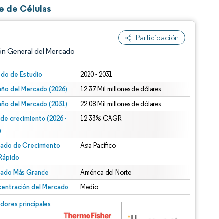
e de Células
Participación
ón General del Mercado
odo de Estudio
2020 - 2031
ño del Mercado (2026)
12.37 Mil millones de dólares
ño del Mercado (2031)
22.08 Mil millones de dólares
 de crecimiento (2026 -
12.33% CAGR
)
ado de Crecimiento
Asia Pacífico
n según CC BY 4.0.
Rápido
ado Más Grande
América del Norte
entración del Mercado
Medio
n © Mordor Intelligence. El uso requiere atribución según CC BY 4.0.
dores principales