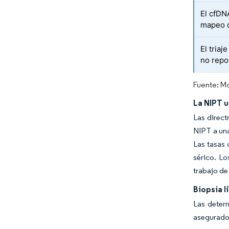
El cfDN
mapeo d
El triaj
no repo
Fuente: Mo
La NIPT u
Las direct
NIPT a una
Las tasas 
sérico. Lo
trabajo de
Biopsia l
Las deter
asegurado