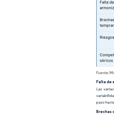
Falta d
armoniz
Brechas
tempran
Riesgos
Compet
séricos
Fuente: Mo
Falta de 
Las varia
variabilid
paso hacia
Brechas 