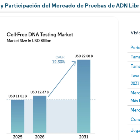
y Participación del Mercado de Pruebas de ADN Libr
Visi
Perí
Tama
Tama
Tasa
2031
Merc
Imagen © Mordor Intelligence. El uso requiere atribució
Más 
Merc
Conc
Image
Juga