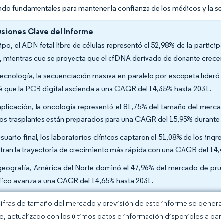
ndo fundamentales para mantener la confianza de los médicos y la s
siones Clave del Informe
tipo, el ADN fetal libre de células representó el 52,98% de la parti
, mientras que se proyecta que el cfDNA derivado de donante crece
tecnología, la secuenciación masiva en paralelo por escopeta lideró
é que la PCR digital ascienda a una CAGR del 14,35% hasta 2031.
aplicación, la oncología representó el 81,75% del tamaño del merc
los trasplantes están preparados para una CAGR del 15,95% durante 
usuario final, los laboratorios clínicos captaron el 51,08% de los ing
stran la trayectoria de crecimiento más rápida con una CAGR del 14
geografía, América del Norte dominó el 47,96% del mercado de prue
fico avanza a una CAGR del 14,65% hasta 2031.
cifras de tamaño del mercado y previsión de este informe se gener
ce, actualizado con los últimos datos e información disponibles a par