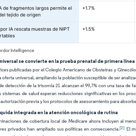
A de fragmentos largos permite el
+1.7%
el tejido de origen
e por IA rescata muestras de NIPT
+1.5%
rtables
rdor Intelligence
niversal se convierte en la prueba prenatal de primera línea
rices publicadas por el Colegio Americano de Obstetras y Ginecólog
 oferta universal, ampliando la población susceptible de ser analiz
de detección de la trisomía 21 alcanzan el 99,7% con una tasa de f
s sistemas de salud esperan reducciones significativas en los proc
 autorización previa y los protocolos de asesoramiento para absorbe
íquida integrada en la atención oncológica de rutina
minaciones de cobertura local de Medicare ahora incluyen al meno
[2]
res privados han ampliado sus políticas en consecuencia.
El mo