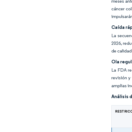
meses ante
cáncer col
impulsarán
Caída ráp
La secuen
2026, redu
de calidad
Ola regu
La FDA re
revisión y
amplias in
Análisis 
RESTRIC