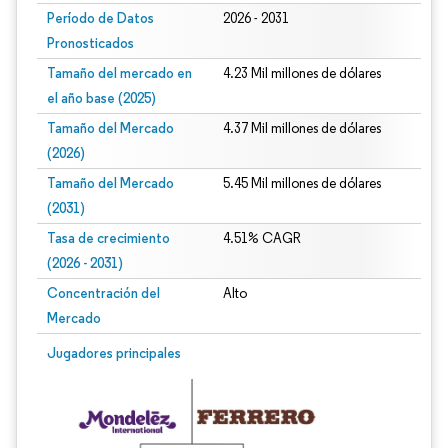
Período de Datos
2026 - 2031
Pronosticados
Tamaño del mercado en
4.23 Mil millones de dólares
el año base (2025)
Tamaño del Mercado
4.37 Mil millones de dólares
(2026)
Tamaño del Mercado
5.45 Mil millones de dólares
(2031)
Tasa de crecimiento
4.51% CAGR
(2026 - 2031)
Concentración del
Alto
Mercado
Imagen © Mordor Intelligence. El uso requiere atribución según CC BY 4.0.
Jugadores principales