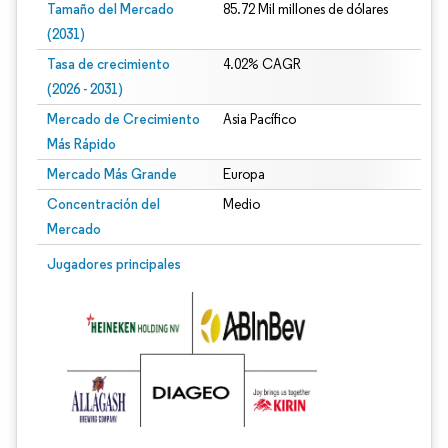
Tamaño del Mercado
85.72 Mil millones de dólares
(2031)
Tasa de crecimiento
4.02% CAGR
(2026 - 2031)
Mercado de Crecimiento
Asia Pacífico
Más Rápido
Mercado Más Grande
Europa
Concentración del
Medio
Mercado
Imagen © Mordor Intelligence. El uso requiere atribución según CC BY 4.0.
Jugadores principales