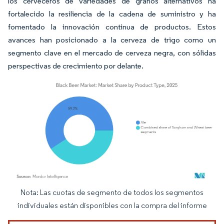
los cerveceros de variedades de granos alternativos ha
fortalecido la resiliencia de la cadena de suministro y ha
fomentado la innovación continua de productos. Estos
avances han posicionado a la cerveza de trigo como un
segmento clave en el mercado de cerveza negra, con sólidas
perspectivas de crecimiento por delante.
Nota: Las cuotas de segmento de todos los segmentos
Imagen © Mordor Intelligence. El uso requiere atribución según CC BY 4.0.
individuales están disponibles con la compra del informe