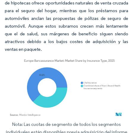
de hipotecas ofrece oportunidades naturales de venta cruzada
para el seguro del hogar, mientras que los préstamos para
automóviles anclan las propuestas de pólizas de seguro de
automóvil. Aunque estos subramos crecen más lentamente
que el de salud, sus márgenes de beneficio siguen siendo
atractivos debido a los bajos costes de adquisición y las
ventas en paquete.
Nota: Las cuotas de segmento de todos los segmentos
Imagen © Mordor Intelligence. El uso requiere atribución según CC BY 4.0.
individuales están disponibles previa adquisición del informe