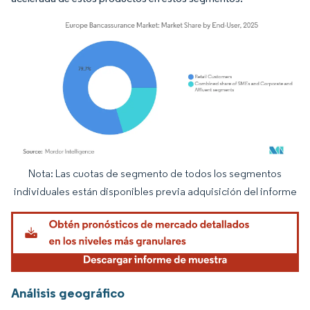
Nota: Las cuotas de segmento de todos los segmentos
Imagen © Mordor Intelligence. El uso requiere atribución según CC BY 4.0.
individuales están disponibles previa adquisición del informe
Análisis geográfico