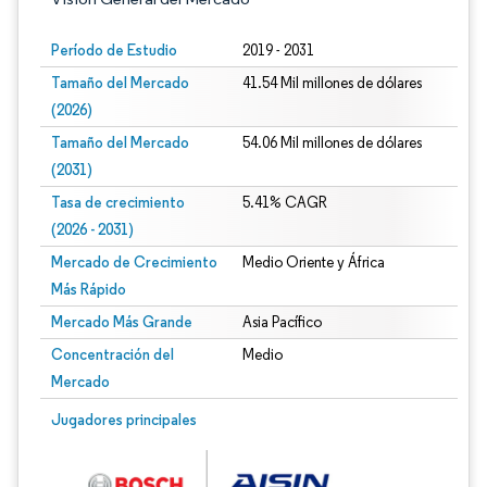
Período de Estudio
2019 - 2031
Tamaño del Mercado
41.54 Mil millones de dólares
(2026)
Tamaño del Mercado
54.06 Mil millones de dólares
(2031)
Tasa de crecimiento
5.41% CAGR
(2026 - 2031)
Mercado de Crecimiento
Medio Oriente y África
Más Rápido
Mercado Más Grande
Asia Pacífico
Concentración del
Medio
Mercado
Imagen © Mordor Intelligence. El uso requiere atribución según CC BY 4.0.
Jugadores principales