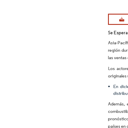
Imagen © Mo
Se Espera
Asia-Pacíf
región dur
las ventas
Los actor
originales
En dici
distrib
Además, e
combustib
pronóstico
países en 