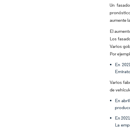
Un fasado
pronóstico
aumente la
El aumento
Los fasado
Varios gob
Por ejempl
En 2021
Emirato
Varios fab
de vehícul
En abri
producc
En 2021
La empr