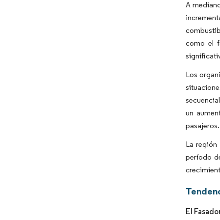
A mediano
increment
combustibl
como el f
significat
Los organi
situacion
secuencial
un aument
pasajeros.
La región
período de
crecimient
Tendenc
El Fasado