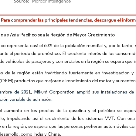
rdor Intelligence. El uso requiere atribución según CC BY 4.0.
 que Asia-Pacífico sea la Región de Mayor Crecimiento
ico representa casi el 60% de la población mundial y, por lo tanto,
ante el período de pronóstico. El creciente interés de los consumi
 de vehículos de pasajeros y comerciales en la región se espera que
es de la región están invirtiendo fuertemente en investigación y
 (OEM) productos que mejoren el rendimiento del motor y aumenten l
embre de 2021, Mikuni Corporation amplió sus instalaciones de 
ución variable de admisión.
l aumento en los precios de la gasolina y el petróleo se es
le, impulsando así el crecimiento de los sistemas VVT. Con una 
 en la región, se espera que las personas prefieran automóviles c
desarrollo, como India y China.