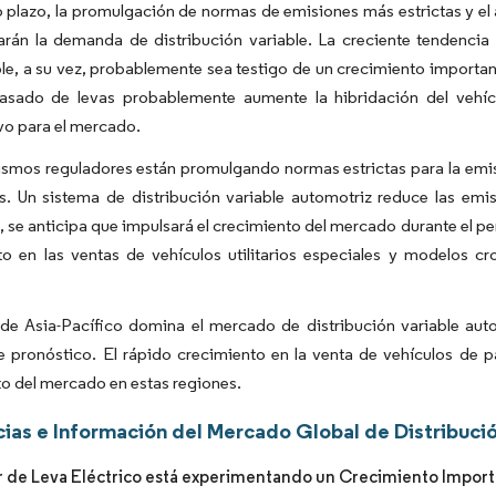
 plazo, la promulgación de normas de emisiones más estrictas y e
arán la demanda de distribución variable. La creciente tendenci
e, a su vez, probablemente sea testigo de un crecimiento importan
asado de levas probablemente aumente la hibridación del vehíc
ivo para el mercado.
smos reguladores están promulgando normas estrictas para la emisi
es. Un sistema de distribución variable automotriz reduce las em
, se anticipa que impulsará el crecimiento del mercado durante el 
o en las ventas de vehículos utilitarios especiales y modelos c
 de Asia-Pacífico domina el mercado de distribución variable aut
 pronóstico. El rápido crecimiento en la venta de vehículos de pa
o del mercado en estas regiones.
ias e Información del Mercado Global de Distribució
r de Leva Eléctrico está experimentando un Crecimiento Impor