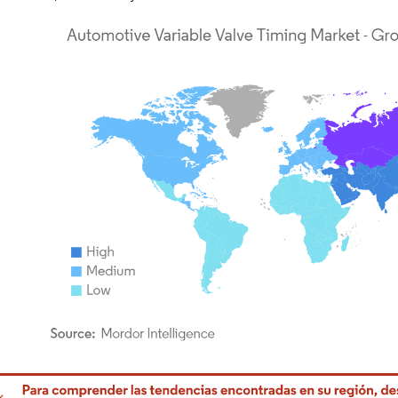
rdor Intelligence. El uso requiere atribución según CC BY 4.0.