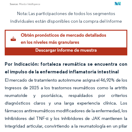
Nota: Las participaciones de todos los segmentos
Imagen © Mordor Intelligence. El uso requiere atribución según CC BY 4.0.
individuales están disponibles con la compra del informe
Por Indicación: fortaleza reumática se encuentra con
el impulso de la enfermedad inflamatoria intestinal
El mercado de tratamiento autoinmune asigna el 46,92% de los
ingresos de 2025 a los trastornos reumáticos como la artritis
reumatoide y psoriásica, respaldados por criterios
diagnósticos claros y una larga experiencia clínica. Los
fármacos antirreumáticos modificadores de la enfermedad, los
inhibidores del TNF-α y los inhibidores de JAK mantienen la
integridad articular, convirtiendo a la reumatología en un pilar