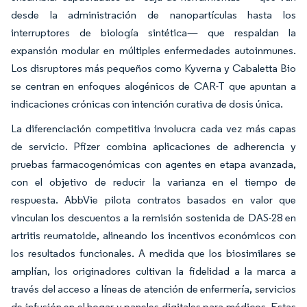
desde la administración de nanopartículas hasta los
interruptores de biología sintética— que respaldan la
expansión modular en múltiples enfermedades autoinmunes.
Los disruptores más pequeños como Kyverna y Cabaletta Bio
se centran en enfoques alogénicos de CAR-T que apuntan a
indicaciones crónicas con intención curativa de dosis única.
La diferenciación competitiva involucra cada vez más capas
de servicio. Pfizer combina aplicaciones de adherencia y
pruebas farmacogenómicas con agentes en etapa avanzada,
con el objetivo de reducir la varianza en el tiempo de
respuesta. AbbVie pilota contratos basados en valor que
vinculan los descuentos a la remisión sostenida de DAS-28 en
artritis reumatoide, alineando los incentivos económicos con
los resultados funcionales. A medida que los biosimilares se
amplían, los originadores cultivan la fidelidad a la marca a
través del acceso a líneas de atención de enfermería, servicios
de infusión en el hogar y paneles digitales para médicos. Estas