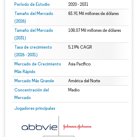
Período de Estudio
2020 - 2031
Tamaño del Mercado
83.91 Mil millones de dólares
(2026)
Tamaño del Mercado
108.07 Mil millones de dólares
(2031)
Tasa de crecimiento
5.19% CAGR
(2026 - 2031)
Mercado de Crecimiento
Asia Pacífico
Más Rápido
Mercado Más Grande
América del Norte
Concentración del
Medio
Mercado
Imagen © Mordor Intelligence. El uso requiere atribución según CC BY 4.0.
Jugadores principales