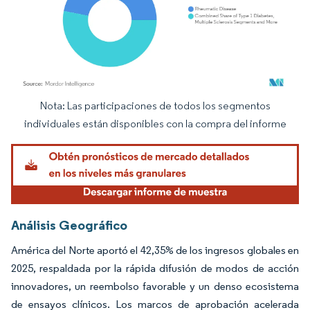
Nota: Las participaciones de todos los segmentos
Imagen © Mordor Intelligence. El uso requiere atribución según CC BY 4.0.
individuales están disponibles con la compra del informe
Análisis Geográfico
América del Norte aportó el 42,35% de los ingresos globales en
2025, respaldada por la rápida difusión de modos de acción
innovadores, un reembolso favorable y un denso ecosistema
de ensayos clínicos. Los marcos de aprobación acelerada