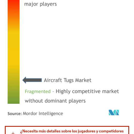
Imagen © Mordor Intelligence. El uso requiere atribución según CC BY 4.0.