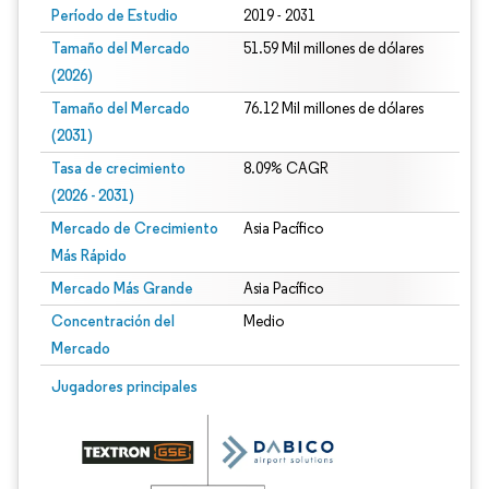
Período de Estudio
2019 - 2031
Tamaño del Mercado
51.59 Mil millones de dólares
(2026)
Tamaño del Mercado
76.12 Mil millones de dólares
(2031)
Tasa de crecimiento
8.09% CAGR
(2026 - 2031)
Mercado de Crecimiento
Asia Pacífico
Más Rápido
Mercado Más Grande
Asia Pacífico
Concentración del
Medio
Mercado
Imagen © Mordor Intelligence. El uso requiere atribución según CC BY 4.0.
Jugadores principales