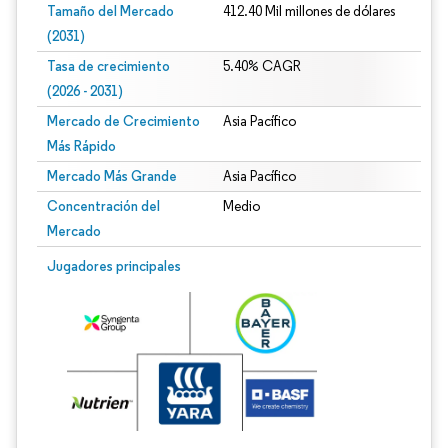
Tamaño del Mercado
412.40 Mil millones de dólares
(2031)
Tasa de crecimiento
5.40% CAGR
(2026 - 2031)
Mercado de Crecimiento
Asia Pacífico
Más Rápido
Mercado Más Grande
Asia Pacífico
Concentración del
Medio
Mercado
Imagen © Mordor Intelligence. El uso requiere atribución según CC BY 4.0.
Jugadores principales