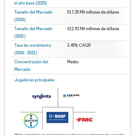
el año base (2025)
Tamaño del Mercado
517.25 Mil millones de dólares
(2026)
Tamaño del Mercado
612.92 Mil millones de dólares
(2031)
Tasa de crecimiento
3.45% CAGR
(2026 - 2031)
Concentración del
Medio
Mercado
Imagen © Mordor Intelligence. El uso requiere atribución según CC BY 4.0.
Jugadores principales
*Nota aclaratoria: los principales jugadores no se ordenaron de un modo