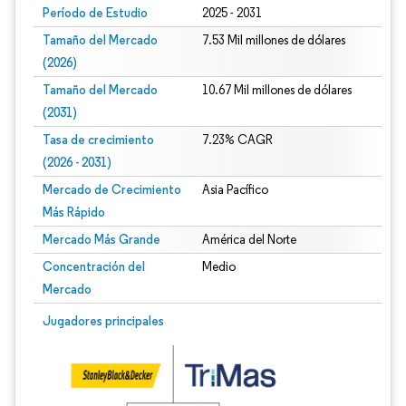
Período de Estudio
2025 - 2031
Tamaño del Mercado
7.53 Mil millones de dólares
(2026)
Tamaño del Mercado
10.67 Mil millones de dólares
(2031)
Tasa de crecimiento
7.23% CAGR
(2026 - 2031)
Mercado de Crecimiento
Asia Pacífico
Más Rápido
Mercado Más Grande
América del Norte
Concentración del
Medio
Mercado
Imagen © Mordor Intelligence. El uso requiere atribución según CC BY 4.0.
Jugadores principales