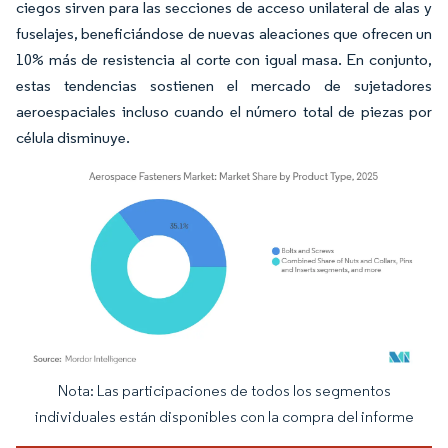
ciegos sirven para las secciones de acceso unilateral de alas y
fuselajes, beneficiándose de nuevas aleaciones que ofrecen un
10% más de resistencia al corte con igual masa. En conjunto,
estas tendencias sostienen el mercado de sujetadores
aeroespaciales incluso cuando el número total de piezas por
célula disminuye.
Nota: Las participaciones de todos los segmentos
Imagen © Mordor Intelligence. El uso requiere atribución según CC BY 4.0.
individuales están disponibles con la compra del informe