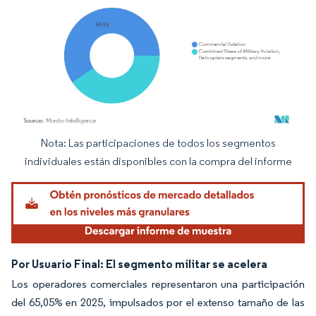
Nota: Las participaciones de todos los segmentos
Imagen © Mordor Intelligence. El uso requiere atribución según CC BY 4.0.
individuales están disponibles con la compra del informe
Por Usuario Final: El segmento militar se acelera
Los operadores comerciales representaron una participación
del 65,05% en 2025, impulsados por el extenso tamaño de las