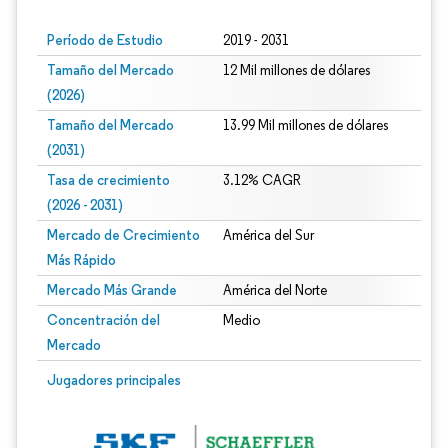
Período de Estudio
2019 - 2031
Tamaño del Mercado
12 Mil millones de dólares
(2026)
Tamaño del Mercado
13.99 Mil millones de dólares
(2031)
Tasa de crecimiento
3.12% CAGR
(2026 - 2031)
Mercado de Crecimiento
América del Sur
Más Rápido
Mercado Más Grande
América del Norte
Concentración del
Medio
Mercado
Imagen © Mordor Intelligence. El uso requiere atribución según CC BY 4.0.
Jugadores principales