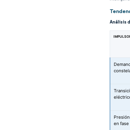
Tendenc
Análisis 
IMPULSO
Demanda
constela
Transic
eléctri
Presión
en fase