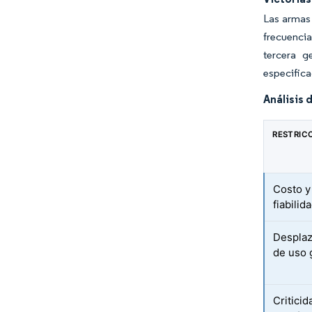
Las armas
frecuenci
tercera g
especific
Análisis 
RESTRIC
Costo y 
fiabili
Despla
de uso 
Critici