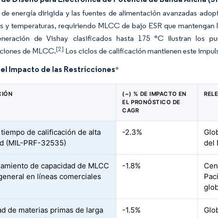
 de energía dirigida y las fuentes de alimentación avanzadas a
as y temperaturas, requiriendo MLCC de bajo ESR que mantengan la
eneración de Vishay clasificados hasta 175 °C ilustran los 
[2]
aciones de MLCC.
Los ciclos de calificación mantienen este impul
del Impacto de las Restricciones
*
CIÓN
(~) % DE IMPACTO EN
REL
EL PRONÓSTICO DE
CAGR
tiempo de calificación de alta
-2.3%
Glo
dad (MIL-PRF-32535)
del
zamiento de capacidad de MLCC
-1.8%
Cen
general en líneas comerciales
Pací
glob
dad de materias primas de larga
-1.5%
Glo