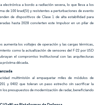
 electrónica a bordo a radiación severa, lo que lleva a los
ma de 100 krad(Si) y resistentes a perturbaciones de evento
den de dispositivos de Clase 1 de alta estabilidad para
eradas hasta 2028 convierten este impulsor en un pilar de
res aumenta los voltajes de operación y las cargas térmicas,
miento como la actualización de sensores del F-22 por USD
brayan el compromiso institucional con las arquitecturas
a la próxima década.
vanzada
cidad multimisión al empaquetar miles de módulos de
1 y 0402 que toleran un paso estrecho sin sacrificar la
 los presupuestos de modernización de radar, beneficiando
SiC/GaN) en Plataformas de Defensa