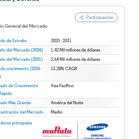
Participación
ón General del Mercado
odo de Estudio
2020 - 2031
ño del Mercado (2026)
1.42 Mil millones de dólares
ño del Mercado (2031)
2.64 Mil millones de dólares
 de crecimiento (2026 -
13.28% CAGR
)
ado de Crecimiento
Asia Pacífico
n según CC BY 4.0.
Rápido
ado Más Grande
América del Norte
entración del Mercado
Medio
n © Mordor Intelligence. El uso requiere atribución según CC BY 4.0.
dores principales