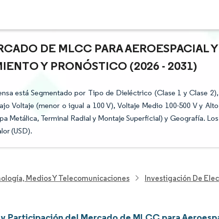
RCADO DE MLCC PARA AEROESPACIAL Y
IENTO Y PRONÓSTICO (2026 - 2031)
sa está Segmentado por Tipo de Dieléctrico (Clase 1 y Clase 2),
jo Voltaje (menor o igual a 100 V), Voltaje Medio 100-500 V y Alto
 Metálica, Terminal Radial y Montaje Superficial) y Geografía. Los
lor (USD).
nología, Medios Y Telecomunicaciones
Investigación De Elec
y Participación del Mercado de MLCC para Aeroespa