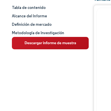
Tabla de contenido
Tamaño y cuota de mercado
Alcance del Informe
Análisis de mercado
Definición de mercado
Metodología de Investigación
Tendencias e ideas
Análisis de segmentos
Análisis geográfico
Panorama competitivo
Jugadores principales
Desarrollos de la industria