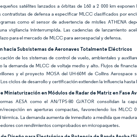
equeños satélites lanzados a órbitas de 160 a 2 000 km exponen la
s contratistas de defensa a especificar MLCC clasificados por enci
ogramas como el sensor de advertencia de misiles ATHENA depen
una vigilancia ininterrumpida. Las cadencias de lanzamiento acel
lazo para el mercado de MLCC para aeroespacial y defensa.
ón hacia Subsistemas de Aeronaves Totalmente Eléctricos
ficación de los sistemas de control de vuelo, ambientales y auxilia
o la demanda de MLCC de voltaje medio y alto. Flujos de financia
millones y el proyecto MOSA del UH-60M de Collins Aerospace su
 Los ciclos de desarrollo y certificación extienden la influencia hast
de Miniaturización en Módulos de Radar de Matriz en Fase A
aformas AESA como el AN/TPS-80 G/ATOR consolidan la capa
ón/recepción en aperturas compactas, favoreciendo los MLCC 020
ad térmica. La demanda aumenta de inmediato a medida que maduran
veedores con rendimientos comprobados en micropaquetes.
s de Diseño para Electrónica de Potencia de Banda Ancha (