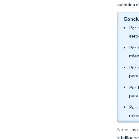
aviónica d
Conclu
Por 
aero
Por 
mien
Por 
para
Por 
para
Por 
mien
Nota: Las 
Intelligen