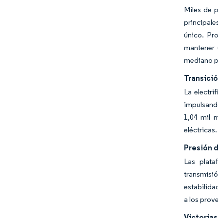
Miles de p
principale
único. Pr
mantener 
mediano p
Transici
La electri
impulsand
1,04 mil 
eléctricas.
Presión 
Las plat
transmisi
estabilid
a los pro
Victoria