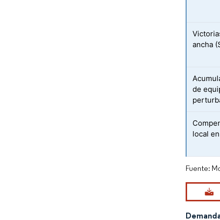
Victori
ancha (
Acumula
de equi
perturb
Compen
local e
Fuente: Mo
Demanda 