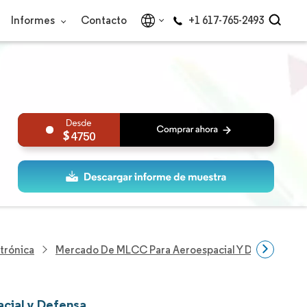
Informes
Contacto
+1 617-765-2493
4750
trónica
Mercado De MLCC Para Aeroespacial Y Defensa
cial y Defensa