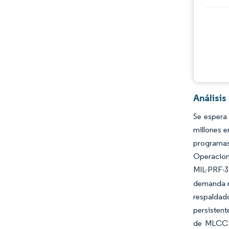
Análisi
Se espera
millones e
programas 
Operacione
MIL-PRF-3
demanda m
respaldado
persistent
de MLCC p