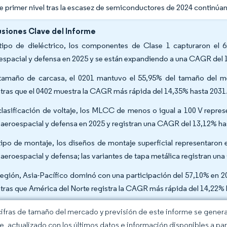
e primer nivel tras la escasez de semiconductores de 2024 continúan 
siones Clave del Informe
tipo de dieléctrico, los componentes de Clase 1 capturaron el
espacial y defensa en 2025 y se están expandiendo a una CAGR del 
tamaño de carcasa, el 0201 mantuvo el 55,95% del tamaño del 
tras que el 0402 muestra la CAGR más rápida del 14,35% hasta 2031
clasificación de voltaje, los MLCC de menos o igual a 100 V repr
 aeroespacial y defensa en 2025 y registran una CAGR del 13,12% ha
tipo de montaje, los diseños de montaje superficial representaro
 aeroespacial y defensa; las variantes de tapa metálica registran u
región, Asia-Pacífico dominó con una participación del 57,10% en 
tras que América del Norte registra la CAGR más rápida del 14,22%
cifras de tamaño del mercado y previsión de este informe se gener
ce, actualizado con los últimos datos e información disponibles a par