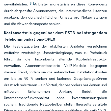
[1]
gewährleisten.
Anbieter monetarisieren diese Konvergenz
durch abgestufte Abonnements, die unterschiedliche Lizenzen
ersetzen, den durchschnittlichen Umsatz pro Nutzer steigern
und die Abwanderungsrate senken.
Kostenvorteile gegenüber dem PSTN bei steigendem
Telekommunikations-OPEX
Die Festnetzsparten der etablierten Anbieter verzeichnen
weiterhin zweistellige Umsatzrückgänge, was zu Preisdruck
führt, da die Incumbents alternde Kupferinfrastruktur
verwalten. Abonnementbasierte VoIP-Modelle begegnen
diesem Trend, indem sie die anfänglichen Installationskosten
um bis zu 90 % senken und laufende Gesprächsgebühren
drastisch reduzieren – ein Vorteil, der besonders bei kleinen und
mittleren Unternehmen Anklang findet, die
Unternehmensfunktionalität ohne Investitionsausgaben
suchen. Traditionelle Netzbetreiber stellen ihrerseits veraltete
Dienste ein und hinterlassen Versorgungslücken, die agile VoIP-