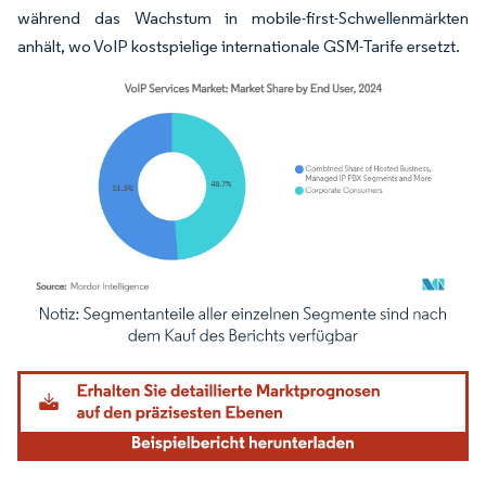
während das Wachstum in mobile-first-Schwellenmärkten
anhält, wo VoIP kostspielige internationale GSM-Tarife ersetzt.
Bild © Mordor Intelligence. Wiederverwendung erfordert Namensnennung gemäß