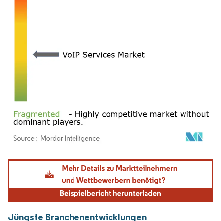
Bild © Mordor Intelligence. Wiederverwendung erfordert Namensnennung gemäß
Jüngste Branchenentwicklungen