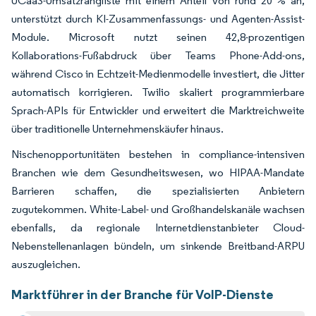
UCaaS-Umsatzrangliste mit einem Anteil von rund 20 % an,
unterstützt durch KI-Zusammenfassungs- und Agenten-Assist-
Module. Microsoft nutzt seinen 42,8-prozentigen
Kollaborations-Fußabdruck über Teams Phone-Add-ons,
während Cisco in Echtzeit-Medienmodelle investiert, die Jitter
automatisch korrigieren. Twilio skaliert programmierbare
Sprach-APIs für Entwickler und erweitert die Marktreichweite
über traditionelle Unternehmenskäufer hinaus.
Nischenopportunitäten bestehen in compliance-intensiven
Branchen wie dem Gesundheitswesen, wo HIPAA-Mandate
Barrieren schaffen, die spezialisierten Anbietern
zugutekommen. White-Label- und Großhandelskanäle wachsen
ebenfalls, da regionale Internetdienstanbieter Cloud-
Nebenstellenanlagen bündeln, um sinkende Breitband-ARPU
auszugleichen.
Marktführer in der Branche für VoIP-Dienste