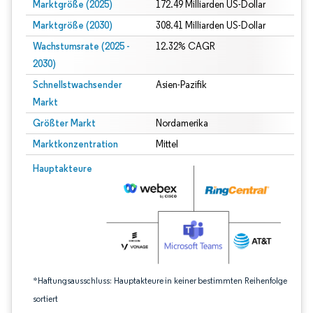
Marktgröße (2025)
172.49 Milliarden US-Dollar
Marktgröße (2030)
308.41 Milliarden US-Dollar
Wachstumsrate (2025 -
12.32% CAGR
2030)
Schnellstwachsender
Asien-Pazifik
Markt
Größter Markt
Nordamerika
Marktkonzentration
Mittel
Bild © Mordor Intelligence. Wiederverwendung erfordert Namensnennung gem
Hauptakteure
*Haftungsausschluss: Hauptakteure in keiner bestimmten Reihenfolge
sortiert