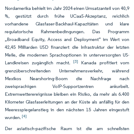
Nordamerika behielt im Jahr 2024 einen Umsatzanteil von 40,9
%, gestützt durch frühe UCaaS-Akzeptanz, reichlich
vorhandene Glasfaser-Backhaul-Kapazitäten und klare
regulatorische Rahmenbedingungen. Das Programm
„Broadband Equity, Access and Deployment” im Wert von
42,45 Milliarden USD finanziert die Infrastruktur der letzten
Meile, die modernen Sprachoptionen in unterversorgten US-
[3]
Landkreisen zugänglich macht.
Kanada profitiert vom
grenzüberschreitenden Unternehmensverkehr, während
Mexikos Nearshoring-Boom die Nachfrage nach
zweisprachigen VoIP-Supportzentren ankurbelt.
Extremwetterereignisse bleiben ein Risiko, da mehr als 6.400
Kilometer Glasfaserleitungen an der Küste als anfällig für den
Meeresspiegelanstieg in den nächsten 15 Jahren eingestuft
[4]
wurden.
Der asiatisch-pazifische Raum ist die am schnellsten