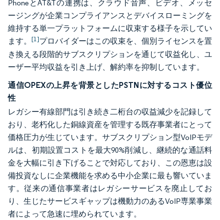
PhoneとAT&Tの連携は、クラウド音声、ビデオ、メッセ
ージングが企業コンプライアンスとデバイスローミングを
維持する単一プラットフォームに収束する様子を示してい
[1]
ます。
プロバイダーはこの収束を、個別ライセンスを置
き換える段階的サブスクリプションを通じて収益化し、ユ
ーザー平均収益を引き上げ、解約率を抑制しています。
通信OPEXの上昇を背景としたPSTNに対するコスト優位
性
レガシー有線部門は引き続き二桁台の収益減少を記録して
おり、老朽化した銅線資産を管理する既存事業者にとって
価格圧力が生じています。サブスクリプション型VoIPモデ
ルは、初期設置コストを最大90%削減し、継続的な通話料
金を大幅に引き下げることで対応しており、この恩恵は設
備投資なしに企業機能を求める中小企業に最も響いていま
す。従来の通信事業者はレガシーサービスを廃止してお
り、生じたサービスギャップは機動力のあるVoIP専業事業
者によって急速に埋められています。