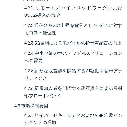
4.2.1 リモート／ハイブリッドワークおよび
UCaaS導入の急増
4.2.2 通信OPEXの上昇を背景としたPSTNに対す
るコスト優位性
4.2.3 5G展開によるモバイルVoIP音声品質の向上
4.2.4 中小企業のホステッドPBXソリューション
への需要
4.2.5 新たな収益源を開拓するAI駆動型音声アナ
リティクス
4.2.6 新規加入者を開拓する政府資金による農村
部ブロードバンド
4.3 市場抑制要因
4.3.1 サイバーセキュリティおよびVoIP詐欺イン
シデントの増加