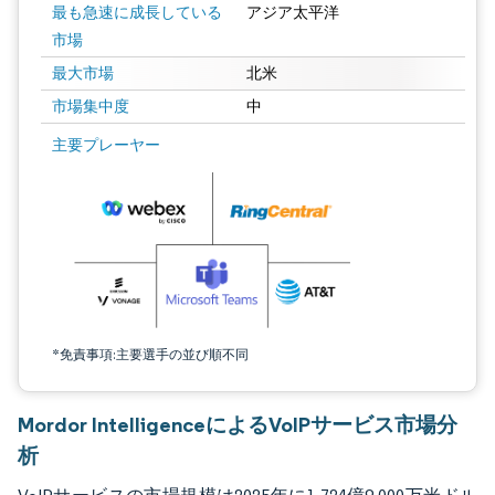
最も急速に成長している
アジア太平洋
市場
最大市場
北米
市場集中度
中
画像 © Mordor Intelligence。再利用にはCC BY 4.0の表示が必要です。
主要プレーヤー
*免責事項:主要選手の並び順不同
Mordor IntelligenceによるVoIPサービス市場分
析