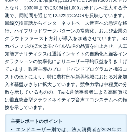
VoIPサービスの市場規模は2025年に1,724億9,000万米ドル
となり、2030年までに3,084億1,000万米ドルへ拡大する予
測で、同期間を通じて12.32%のCAGRを反映しています。
回線交換電話からインターネットベース音声への急速な移
行、ハイブリッドワークパターンの常態化、および企業の
クラウドファースト方針が導入を加速させています。5G
カバレッジの拡大はモバイルVoIPの品質を向上させ、人工
知能アナリティクスは通話インサイトの自動化と顧客イン
タラクションの効率化によりユーザー平均収益を引き上げ
ています。政府主導のブロードバンドプログラムと機器コ
ストの低下により、特に農村部や新興地域における対象加
入者基盤がさらに拡大しています。競争力学は中程度の分
散を示しているものの、Tier-1通信事業者による高額買収
は垂直統合型クラウドネイティブ音声エコシステムへの転
換を示しています。
主要レポートのポイント
エンドユーザー別では、法人消費者が2024年の