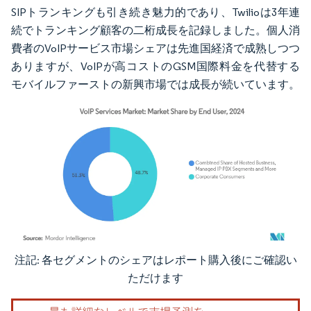
SIPトランキングも引き続き魅力的であり、Twilioは3年連
続でトランキング顧客の二桁成長を記録しました。個人消
費者のVoIPサービス市場シェアは先進国経済で成熟しつつ
ありますが、VoIPが高コストのGSM国際料金を代替する
モバイルファーストの新興市場では成長が続いています。
注記: 各セグメントのシェアはレポート購入後にご確認い
画像 © Mordor Intelligence。再利用にはCC BY 4.0の表示が必要です。
ただけます