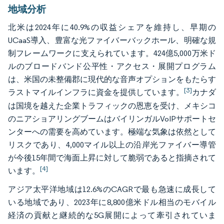
地域分析
北米は2024年に40.9%の収益シェアを維持し、早期の
UCaaS導入、豊富な光ファイバーバックホール、明確な規
制フレームワークに支えられています。424億5,000万米ド
ルのブロードバンド公平性・アクセス・展開プログラム
は、米国の未整備郡に現代的な音声オプションをもたらす
[3]
ラストマイルインフラに資金を提供しています。
カナダ
は国境を越えた企業トラフィックの恩恵を受け、メキシコ
のニアショアリングブームはバイリンガルVoIPサポートセ
ンターへの需要を高めています。極端な気象は依然として
リスクであり、4,000マイル以上の沿岸光ファイバー導管
が今後15年間で海面上昇に対して脆弱であると指摘されて
[4]
います。
アジア太平洋地域は12.6%のCAGRで最も急速に成長して
いる地域であり、2023年に8,800億米ドル相当のモバイル
経済の貢献と継続的な5G展開によって牽引されていま