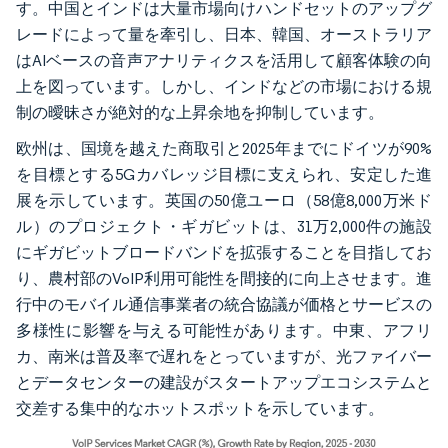
す。中国とインドは大量市場向けハンドセットのアップグ
レードによって量を牽引し、日本、韓国、オーストラリア
はAIベースの音声アナリティクスを活用して顧客体験の向
上を図っています。しかし、インドなどの市場における規
制の曖昧さが絶対的な上昇余地を抑制しています。
欧州は、国境を越えた商取引と2025年までにドイツが90%
を目標とする5Gカバレッジ目標に支えられ、安定した進
展を示しています。英国の50億ユーロ（58億8,000万米ド
ル）のプロジェクト・ギガビットは、31万2,000件の施設
にギガビットブロードバンドを拡張することを目指してお
り、農村部のVoIP利用可能性を間接的に向上させます。進
行中のモバイル通信事業者の統合協議が価格とサービスの
多様性に影響を与える可能性があります。中東、アフリ
カ、南米は普及率で遅れをとっていますが、光ファイバー
とデータセンターの建設がスタートアップエコシステムと
交差する集中的なホットスポットを示しています。