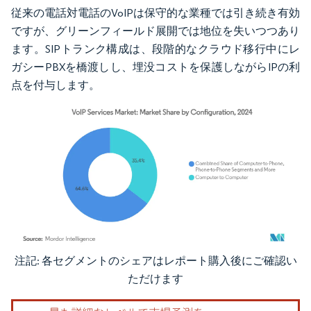
従来の電話対電話のVoIPは保守的な業種では引き続き有効
ですが、グリーンフィールド展開では地位を失いつつあり
ます。SIPトランク構成は、段階的なクラウド移行中にレ
ガシーPBXを橋渡しし、埋没コストを保護しながらIPの利
点を付与します。
注記: 各セグメントのシェアはレポート購入後にご確認い
画像 © Mordor Intelligence。再利用にはCC BY 4.0の表示が必要です。
ただけます