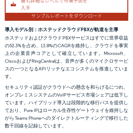
導入モデル別：ホステッドクラウドPBXが軌道を主導
ホステッドおよびクラウドPBXサービスはすでに世界収益
の52.3%を占め、12.8%のCAGRを維持し、クラウドを事実
上の企業音声コアとして確立しています。Microsoft、
CiscoおよびRingCentralは、音声が多くのマイクロサービ
スの一つとなるAPIリッチなエコシステムを推進していま
す。
セキュリティ認証がクラウドへの懸念を和らげるにつれ、
オンプレミスシステムのVoIPサービス市場シェアは低下し
ています。ハイブリッド導入は段階的な移行パスを提供し
ており、Pure IPはローカル生存性ゲートウェイを維持しな
がらTeams Phoneへのダイレクトルーティングで移行した
数千回線を記録しています。