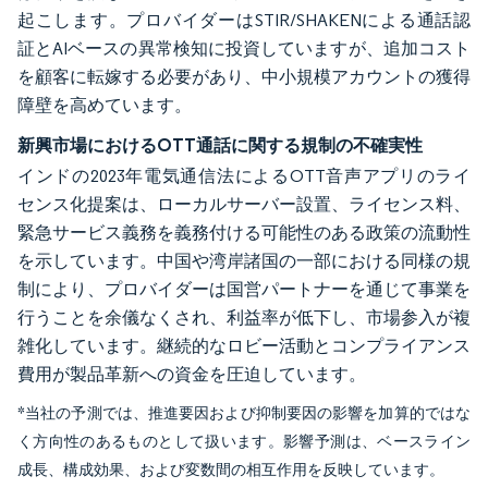
起こします。プロバイダーはSTIR/SHAKENによる通話認
証とAIベースの異常検知に投資していますが、追加コスト
を顧客に転嫁する必要があり、中小規模アカウントの獲得
障壁を高めています。
新興市場におけるOTT通話に関する規制の不確実性
インドの2023年電気通信法によるOTT音声アプリのライ
センス化提案は、ローカルサーバー設置、ライセンス料、
緊急サービス義務を義務付ける可能性のある政策の流動性
を示しています。中国や湾岸諸国の一部における同様の規
制により、プロバイダーは国営パートナーを通じて事業を
行うことを余儀なくされ、利益率が低下し、市場参入が複
雑化しています。継続的なロビー活動とコンプライアンス
費用が製品革新への資金を圧迫しています。
*当社の予測では、推進要因および抑制要因の影響を加算的ではな
く方向性のあるものとして扱います。影響予測は、ベースライン
成長、構成効果、および変数間の相互作用を反映しています。