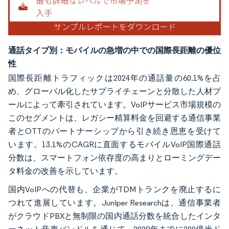
通話タイプ別：モバイルの急増の中での国際長距離の優位
性
国際長距離トラフィックは2024年の通話量の60.1%を占
め、グローバル化したサプライチェーンと分散した人材プ
ールによって牽引されています。VoIPサービス市場規模の
このセグメントは、レガシー精算料金を回避する通信事業
者とOTTのパートナーシップから引き続き恩恵を受けて
います。13.1%のCAGRに直面するモバイルVoIP国際通話
分数は、スマートフォン依存度の高まりとローミングデー
タ料金の改善を示しています。
国内VoIPへの代替も、企業がTDMトランクを廃止するに
つれて進展しています。Juniper Researchは、通信事業者
がクラウドPBXと無制限の国内通話分数を統合したインタ