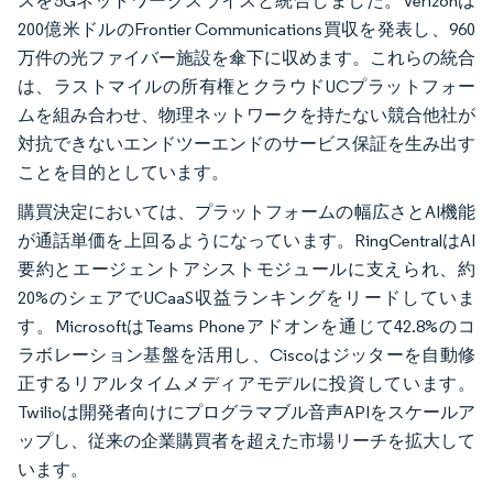
スを5Gネットワークスライスと統合しました。Verizonは
200億米ドルのFrontier Communications買収を発表し、960
万件の光ファイバー施設を傘下に収めます。これらの統合
は、ラストマイルの所有権とクラウドUCプラットフォー
ムを組み合わせ、物理ネットワークを持たない競合他社が
対抗できないエンドツーエンドのサービス保証を生み出す
ことを目的としています。
購買決定においては、プラットフォームの幅広さとAI機能
が通話単価を上回るようになっています。RingCentralはAI
要約とエージェントアシストモジュールに支えられ、約
20%のシェアでUCaaS収益ランキングをリードしていま
す。MicrosoftはTeams Phoneアドオンを通じて42.8%のコ
ラボレーション基盤を活用し、Ciscoはジッターを自動修
正するリアルタイムメディアモデルに投資しています。
Twilioは開発者向けにプログラマブル音声APIをスケールア
ップし、従来の企業購買者を超えた市場リーチを拡大して
います。