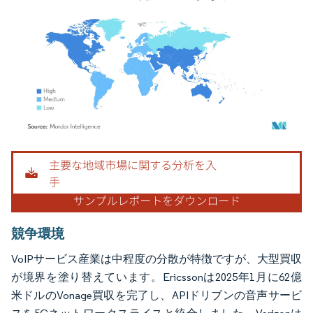
画像 © Mordor Intelligence。再利用にはCC BY 4.0の表示が必要です。
競争環境
VoIPサービス産業は中程度の分散が特徴ですが、大型買収
が境界を塗り替えています。Ericssonは2025年1月に62億
米ドルのVonage買収を完了し、APIドリブンの音声サービ