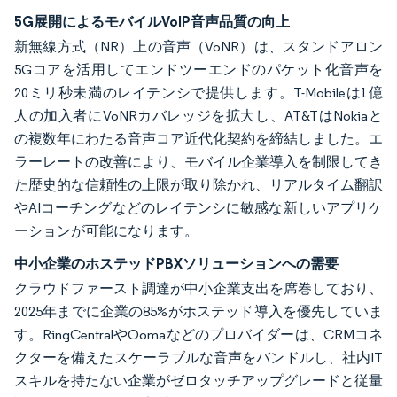
5G展開によるモバイルVoIP音声品質の向上
新無線方式（NR）上の音声（VoNR）は、スタンドアロン
5Gコアを活用してエンドツーエンドのパケット化音声を
20ミリ秒未満のレイテンシで提供します。T-Mobileは1億
人の加入者にVoNRカバレッジを拡大し、AT&TはNokiaと
の複数年にわたる音声コア近代化契約を締結しました。エ
ラーレートの改善により、モバイル企業導入を制限してき
た歴史的な信頼性の上限が取り除かれ、リアルタイム翻訳
やAIコーチングなどのレイテンシに敏感な新しいアプリケ
ーションが可能になります。
中小企業のホステッドPBXソリューションへの需要
クラウドファースト調達が中小企業支出を席巻しており、
2025年までに企業の85%がホステッド導入を優先していま
す。RingCentralやOomaなどのプロバイダーは、CRMコネ
クターを備えたスケーラブルな音声をバンドルし、社内IT
スキルを持たない企業がゼロタッチアップグレードと従量