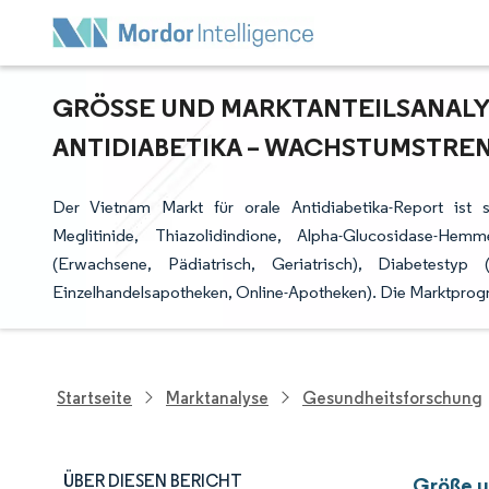
GRÖSSE UND MARKTANTEILSANALYS
NTIDIABETIKA – WACHSTUMSTREND
Der Vietnam Markt für orale Antidiabetika-Report ist se
Meglitinide, Thiazolidindione, Alpha-Glucosidase-He
(Erwachsene, Pädiatrisch, Geriatrisch), Diabetestyp
Einzelhandelsapotheken, Online-Apotheken). Die Marktprogn
Startseite
Marktanalyse
Gesundheitsforschung
ÜBER DIESEN BERICHT
Größe u