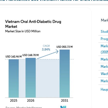
Mark
Stud
Prog
Mark
(202
Mark
Mark
Bild © Mordor Intelligence. Wiederverwendung erfor
Wach
Mark
Bild 
Haup