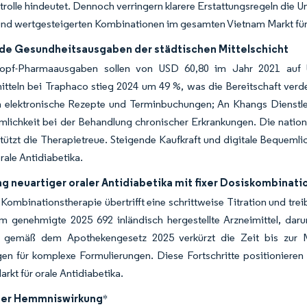
rolle hindeutet. Dennoch verringern klarere Erstattungsregeln die U
nd wertgesteigerten Kombinationen im gesamten Vietnam Markt für 
e Gesundheitsausgaben der städtischen Mittelschicht
Kopf-Pharmaausgaben sollen von USD 60,80 im Jahr 2021 auf 
itteln bei Traphaco stieg 2024 um 49 %, was die Bereitschaft verde
en elektronische Rezepte und Terminbuchungen; An Khangs Dienstle
mlichkeit bei der Behandlung chronischer Erkrankungen. Die natio
tützt die Therapietreue. Steigende Kaufkraft und digitale Bequeml
orale Antidiabetika.
g neuartiger oraler Antidiabetika mit fixer Dosiskombinati
 Kombinationstherapie übertrifft eine schrittweise Titration und tr
m genehmigte 2025 692 inländisch hergestellte Arzneimittel, daru
 gemäß dem Apothekengesetz 2025 verkürzt die Zeit bis zur M
en für komplexe Formulierungen. Diese Fortschritte positionieren
rkt für orale Antidiabetika.
der Hemmniswirkung
*