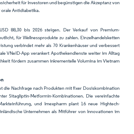
nsicherheit für Investoren und begünstigen die Akzeptanz von
orale Antidiabetika.
USD 88,30 bis 2026 steigen. Der Verkauf von Premium-
utlicht, für Wellnessprodukte zu zahlen. Einzelhandelsketten
istung verbindet mehr als 70 Krankenhäuser und verbessert
nale VNeID-App verankert Apothekendienste weiter im Alltag
ichkeit fördern zusammen inkrementelle Volumina im Vietnam
on
eibt die Nachfrage nach Produkten mit fixer Dosiskombination
nter Sitagliptin-Metformin-Kombinationen. Die vereinfachte
arkteinführung, und Imexpharm plant 16 neue Hightech-
 inländische Unternehmen als Mitführer von Innovationen im