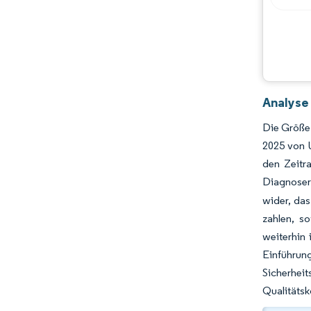
Analyse
Die Größe 
2025 von U
den Zeitr
Diagnoser
wider, das
zahlen, s
weiterhin 
Einführu
Sicherhei
Qualitäts