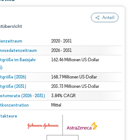
Anteil
tübersicht
ienzeitraum
2020 - 2031
nosedatenzeitraum
2026 - 2031
tgröße im Basisjahr
162.46 Millionen US-Dollar
5)
tgröße (2026)
168.7 Millionen US-Dollar
tgröße (2031)
203.73 Millionen US-Dollar
dert Namensnennung gemäß CC BY 4.0.
stumsrate (2026 - 2031)
3.84% CAGR
tkonzentration
Mittel
© Mordor Intelligence. Wiederverwendung erfordert Namensnennung gemäß CC BY 4.0.
takteure