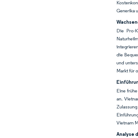
Kostenkont
Generika u
Wachsend
Die Pro-
Naturheilm
integrier
die Beque
und unters
Markt für 
Einführun
Eine frühe
an. Vietna
Zulassung
Einführung
Vietnam Ma
Analyse 