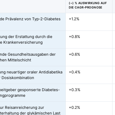
(~) % AUSWIRKUNG AUF
DIE CAGR-PROGNOSE
de Prävalenz von Typ-2-Diabetes
+1.2%
ung der Erstattung durch die
+0.8%
le Krankenversicherung
nde Gesundheitsausgaben der
+0.6%
chen Mittelschicht
ung neuartiger oraler Antidiabetika
+0.4%
er Dosiskombination
eitgeber gesponserte Diabetes-
+0.3%
ingprogramme
 zur Reisanreicherung zur
+0.2%
terhaltung der glykämischen Last