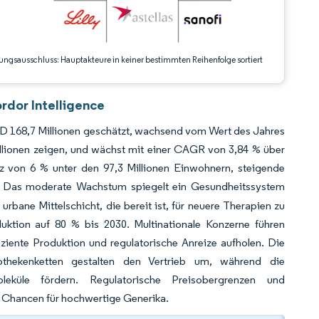
ungsausschluss: Hauptakteure in keiner bestimmten Reihenfolge sortiert
rdor Intelligence
USD 168,7 Millionen geschätzt, wachsend vom Wert des Jahres
illionen zeigen, und wächst mit einer CAGR von 3,84 % über
 von 6 % unter den 97,3 Millionen Einwohnern, steigende
. Das moderate Wachstum spiegelt ein Gesundheitssystem
rbane Mittelschicht, die bereit ist, für neuere Therapien zu
duktion auf 80 % bis 2030. Multinationale Konzerne führen
iziente Produktion und regulatorische Anreize aufholen. Die
thekenketten gestalten den Vertrieb um, während die
oleküle fördern. Regulatorische Preisobergrenzen und
 Chancen für hochwertige Generika.