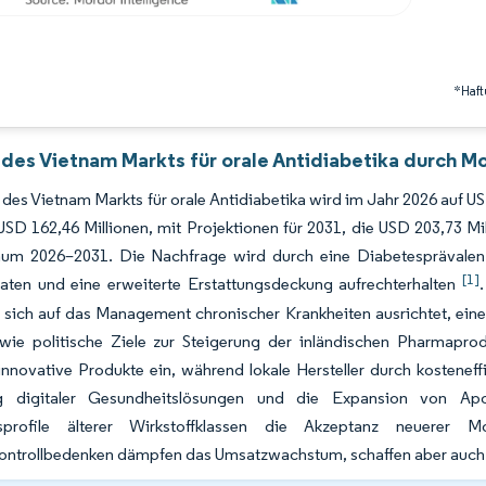
*Haft
 des Vietnam Markts für orale Antidiabetika durch Mo
des Vietnam Markts für orale Antidiabetika wird im Jahr 2026 auf 
SD 162,46 Millionen, mit Projektionen für 2031, die USD 203,73 M
aum 2026–2031. Die Nachfrage wird durch eine Diabetesprävalenz
[1]
aten und eine erweiterte Erstattungsdeckung aufrechterhalten
 sich auf das Management chronischer Krankheiten ausrichtet, eine u
owie politische Ziele zur Steigerung der inländischen Pharmapro
innovative Produkte ein, während lokale Hersteller durch kosteneff
ng digitaler Gesundheitslösungen und die Expansion von Apo
tsprofile älterer Wirkstoffklassen die Akzeptanz neuerer M
kontrollbedenken dämpfen das Umsatzwachstum, schaffen aber auch