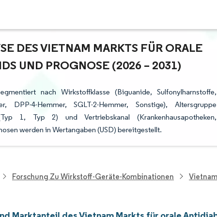
E DES VIETNAM MARKTS FÜR ORALE A
S UND PROGNOSE (2026 – 2031)
gmentiert nach Wirkstoffklasse (Biguanide, Sulfonylharnstoffe,
mmer, DPP-4-Hemmer, SGLT-2-Hemmer, Sonstige), Altersgruppe
 (Typ 1, Typ 2) und Vertriebskanal (Krankenhausapotheken,
osen werden in Wertangaben (USD) bereitgestellt.
Forschung Zu Wirkstoff-Geräte-Kombinationen
Vietnam
nd Marktanteil des Vietnam Markts für orale Antidia