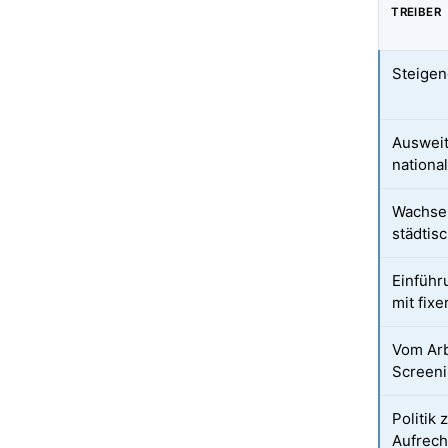
TREIBER
Steigen
Ausweit
nationa
Wachse
städtis
Einführ
mit fix
Vom Arb
Screen
Politik
Aufrech