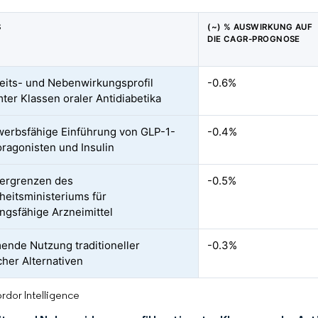
S
(~) % AUSWIRKUNG AUF
DIE CAGR-PROGNOSE
eits- und Nebenwirkungsprofil
-0.6%
ter Klassen oraler Antidiabetika
erbsfähige Einführung von GLP-1-
-0.4%
ragonisten und Insulin
ergrenzen des
-0.5%
eitsministeriums für
ungsfähige Arzneimittel
nde Nutzung traditioneller
-0.3%
cher Alternativen
rdor Intelligence