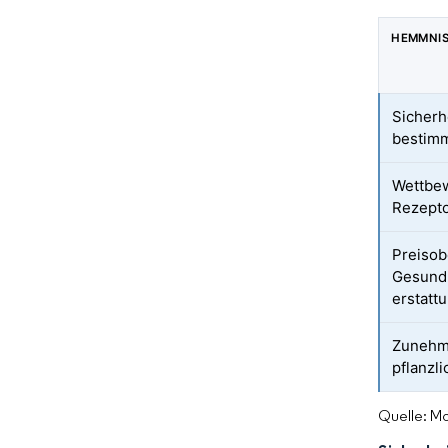
HEMMNI
Sicherh
bestimm
Wettbew
Rezepto
Preisob
Gesundh
erstatt
Zunehme
pflanzli
Quelle: Mo