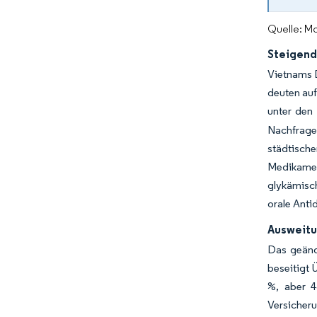
Quelle: Mo
Steigend
Vietnams 
deuten auf
unter den
Nachfrage
städtisch
Medikame
glykämisch
orale Anti
Ausweitu
Das geänd
beseitigt 
%, aber 4
Versicher