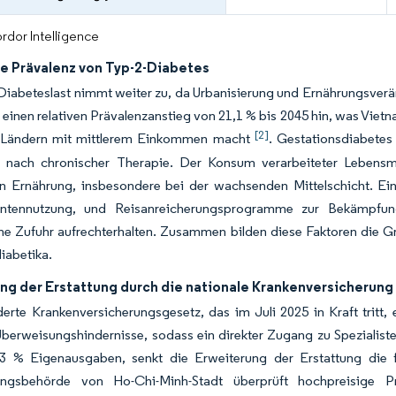
rdor Intelligence
e Prävalenz von Typ-2-Diabetes
Diabeteslast nimmt weiter zu, da Urbanisierung und Ernährungsve
 einen relativen Prävalenzanstieg von 21,1 % bis 2045 hin, was Vi
[2]
 Ländern mit mittlerem Einkommen macht
. Gestationsdiabetes
 nach chronischer Therapie. Der Konsum verarbeiteter Lebensmit
en Ernährung, insbesondere bei der wachsenden Mittelschicht. Ein
ntennutzung, und Reisanreicherungsprogramme zur Bekämpfung
e Zufuhr aufrechterhalten. Zusammen bilden diese Faktoren die Gru
diabetika.
ng der Erstattung durch die nationale Krankenversicherung
erte Krankenversicherungsgesetz, das im Juli 2025 in Kraft tritt
Überweisungshindernisse, sodass ein direkter Zugang zu Spezialist
3 % Eigenausgaben, senkt die Erweiterung der Erstattung die f
ungsbehörde von Ho-Chi-Minh-Stadt überprüft hochpreisige P