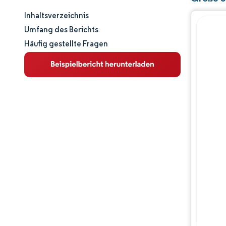
Inhaltsverzeichnis
Marktgröße und -anteil
Umfang des Berichts
Häufig gestellte Fragen
Marktanalyse
Trends und Einblicke
Segmentanalyse
Geografische Analyse
Wettbewerbslandschaft
Hauptakteure
Branchenentwicklungen