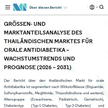
Über diesen Bericht
GRÖSSEN- UND M
ARKTANTEILSANALYSE DES T
HAILÄNDISCHEN MARKTES FÜR O
RALE ANTIDIABETIKA – W
ACHSTUMSTRENDS UND P
ROGNOSE (2026 – 2031)
Der Bericht über den thailändischen Markt für orale
Antidiabetika ist segmentiert nach Wirkstoffklasse (Biguanide,
Sulfonylharnstoffe, Meglitinide, Thiazolidindione und weitere),
Altersgruppe (Erwachsene, Pädiatrisch, Geriatrisch),
Diabetestyp (Typ-1-Diabetes, Typ-2-Diabetes) und