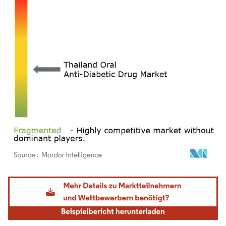
Bild © Mordor Intelligence. Wiederverwendung erfordert Namensnennung gemäß