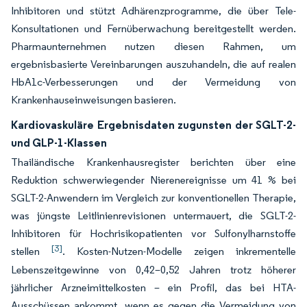
Inhibitoren und stützt Adhärenzprogramme, die über Tele-
Konsultationen und Fernüberwachung bereitgestellt werden.
Pharmaunternehmen nutzen diesen Rahmen, um
ergebnisbasierte Vereinbarungen auszuhandeln, die auf realen
HbA1c-Verbesserungen und der Vermeidung von
Krankenhauseinweisungen basieren.
Kardiovaskuläre Ergebnisdaten zugunsten der SGLT-2-
und GLP-1-Klassen
Thailändische Krankenhausregister berichten über eine
Reduktion schwerwiegender Nierenereignisse um 41 % bei
SGLT-2-Anwendern im Vergleich zur konventionellen Therapie,
was jüngste Leitlinienrevisionen untermauert, die SGLT-2-
Inhibitoren für Hochrisikopatienten vor Sulfonylharnstoffe
[3]
stellen
. Kosten-Nutzen-Modelle zeigen inkrementelle
Lebenszeitgewinne von 0,42–0,52 Jahren trotz höherer
jährlicher Arzneimittelkosten – ein Profil, das bei HTA-
Ausschüssen ankommt, wenn es gegen die Vermeidung von