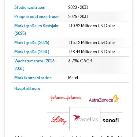
Studienzeitraum
2020 - 2031
Prognosedatenzeitraum
2026 - 2031
Marktgröße im Basisjahr
110.92 Millionen US-Dollar
(2025)
Marktgröße (2026)
115.12 Millionen US-Dollar
Marktgröße (2031)
138.44 Millionen US-Dollar
Wachstumsrate (2026 -
3.79% CAGR
2031)
Marktkonzentration
Mittel
Bild © Mordor Intelligence. Wiederverwendung erfordert Namensnennung gem
Hauptakteure