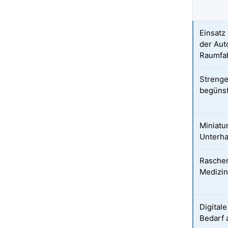
Einsatz
der Aut
Raumfa
Strenge
begünst
Miniatu
Unterha
Rascher
Medizin
Digital
Bedarf 