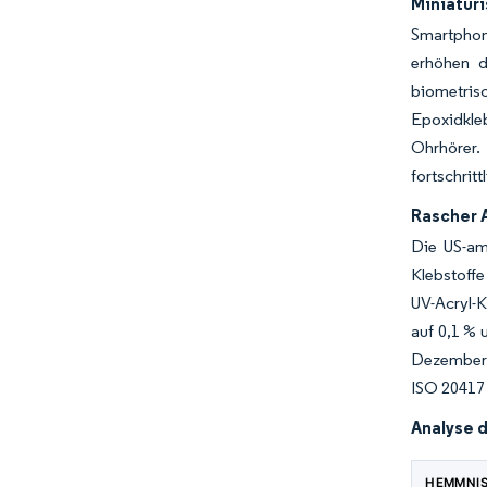
Miniaturi
Smartphon
erhöhen d
biometris
Epoxidkle
Ohrhörer.
fortschrit
Rascher 
Die US-am
Klebstoff
UV-Acryl-K
auf 0,1 % 
Dezember 
ISO 20417 
Analyse 
HEMMNI