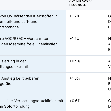
AUF DIE CAGR-
PROGNOSE
 von UV-härtenden Klebstoffen in
+1.2%
G
omobil- und Luft- und
D
hrtbranche
u
re VOC/REACH-Vorschriften
+1.5%
N
igen lösemittelfreie Chemikalien
A
E
risierung in der
+0.9%
A
ltungselektronik
V
 Anstieg bei tragbaren
+1.3%
N
geräten
E
C
e In-Line-Verpackungsdrucklinien mit
+0.6%
G
an Sofortbindung
D