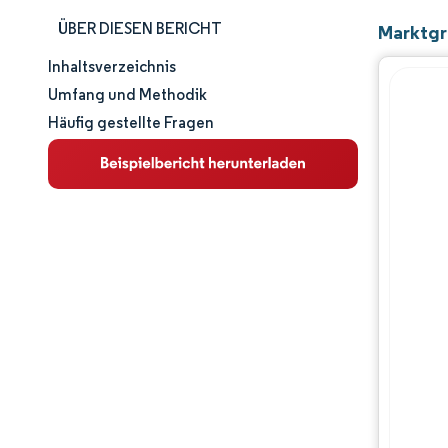
ÜBER DIESEN BERICHT
Marktgr
Inhaltsverzeichnis
Marktgröße und -anteil
Umfang und Methodik
Häufig gestellte Fragen
Marktanalyse
Trends und Einblicke
Segmentanalyse
Geografische Analyse
Regulatorisches Umfeld
Wertschöpfungskettenanalyse
Wettbewerbslandschaft