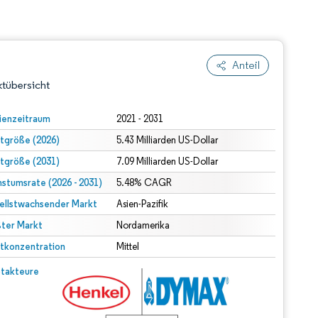
Anteil
tübersicht
ienzeitraum
2021 - 2031
tgröße (2026)
5.43 Milliarden US-Dollar
tgröße (2031)
7.09 Milliarden US-Dollar
stumsrate (2026 - 2031)
5.48% CAGR
ellstwachsender Markt
Asien-Pazifik
ter Markt
dert Namensnennung gemäß CC BY 4.0.
Nordamerika
tkonzentration
Mittel
© Mordor Intelligence. Wiederverwendung erfordert Namensnennung gemäß CC BY 4.0.
takteure