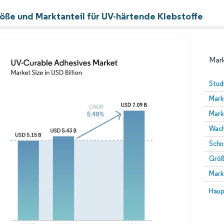
öße und Marktanteil für UV-härtende Klebstoffe
Mark
Stud
Mark
Mark
Wach
Schn
Größ
Bild © Mordor Intelligence. Wiederverwendung erfor
Mark
Bild 
Haup