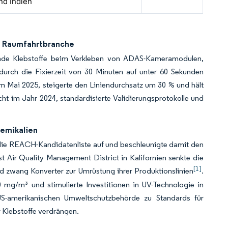
nd Indien
nd Raumfahrtbranche
tende Klebstoffe beim Verkleben von ADAS-Kameramodulen,
rch die Fixierzeit von 30 Minuten auf unter 60 Sekunden
m Mai 2025, steigerte den Liniendurchsatz um 30 % und hält
cht im Jahr 2024, standardisierte Validierungsprotokolle und
hemikalien
die REACH-Kandidatenliste auf und beschleunigte damit den
 Air Quality Management District in Kalifornien senkte die
[1]
nd zwang Konverter zur Umrüstung ihrer Produktionslinien
.
g/m³ und stimulierte Investitionen in UV-Technologie in
US-amerikanischen Umweltschutzbehörde zu Standards für
r Klebstoffe verdrängen.