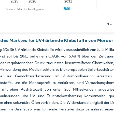
*Haft
 des Marktes für UV-härtende Klebstoffe von Mordor 
röße für UV-härtende Klebstoffe wird voraussichtlich von 5,15 Mill
nd soll bis 2031 bei einem CAGR von 5,48 % über den Zeitraum 
r regulatorischer Druck zugunsten lösemittelfreier Chemikalien, 
 Hinwendung des Medizinsektors zu biokompatiblen Sofortaushärtu
e zur Gewichtsreduzierung im Automobilbereich ersetzen 
lebstoffe, um die Montagezeit zu verkürzen, und Verpackungskonve
e mit einer Aushärtezeit von unter 200 Millisekunden angewiese
mulierungen, die UV- und Feuchtigkeitshärtung kombinieren, ge
 ohne sekundäre Öfen verbinden. Die Widerstandsfähigkeit der Lief
atoren im Jahr 2025, was führende Hersteller dazu veranlasst, ei