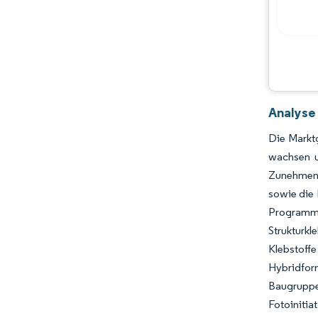
Hauptakteure
Chancen & Aussichten
Branchenentwicklungen
Analyse
Die Marktg
wachsen u
Zunehmende
sowie die
Programm
Strukturk
Klebstoff
Hybridfor
Baugruppen
Fotoiniti