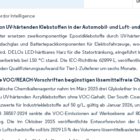
u
rdor Intelligence
von UV-härtenden Klebstoffen in der Automobil- und Luft- u
ster ersetzen zweikomponentige Epoxidklebstoffe durch UV-här
achglas und Batteriepackkomponenten für Elektrofahrzeuge, wodu
rd. DELOs LED-härtbares Harz für die Statortränkung, eingeführt i
rbetrieb bei 150 °C stand. Die IEC-Richtlinie 62899-1, veröffentli
 den Qualifizierungsaufwand für Tier-1-Zulieferer um sechs Monate.
e VOC/REACH-Vorschriften begünstigen lösemittelfreie C
äische Chemikalienagentur nahm im März 2025 drei Glykolether in 
u UV-härtenden Acrylklebstoffen ohne VOC-Gehalt. Der South Coast
erte für Industrieklebstoffe auf 50 g/L, gültig ab Januar 2026, u
 38507-2024 senkte die VOC-Emissionen auf Werksebene auf 80 m
. Die im Oktober 2025 veröffentlichte Entwurfsrevision der 
e Luftschadstoffe soll bis 2029 15 % des Volumens lösemittelbasierte