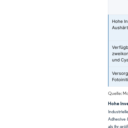
Hohe In
Aushär
Verfügb
zweikom
und Cya
Versorg
Fotoinit
Quelle: Mo
Hohe Inv
Industrie
Adhesive 
als ihr gr