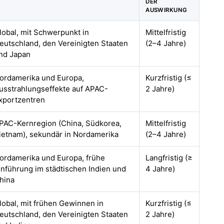
DER
AUSWIRKUNG
lobal, mit Schwerpunkt in
Mittelfristig
eutschland, den Vereinigten Staaten
(2–4 Jahre)
nd Japan
ordamerika und Europa,
Kurzfristig (≤
usstrahlungseffekte auf APAC-
2 Jahre)
xportzentren
PAC-Kernregion (China, Südkorea,
Mittelfristig
ietnam), sekundär in Nordamerika
(2–4 Jahre)
ordamerika und Europa, frühe
Langfristig (≥
inführung im städtischen Indien und
4 Jahre)
hina
lobal, mit frühen Gewinnen in
Kurzfristig (≤
eutschland, den Vereinigten Staaten
2 Jahre)