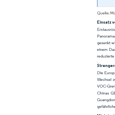
Quelle: Mo
Einsatz 
Erstausrü
Panoramad
gesenkt wi
einem Daue
reduzierte
Strenger
Die Europ
Wechsel z
VOC-Grenzw
Chinas GB
Guangdong
gefährlich