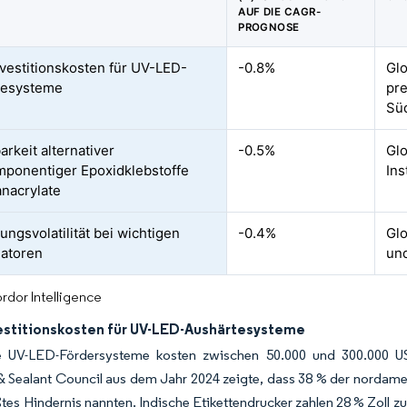
AUF DIE CAGR-
PROGNOSE
vestitionskosten für UV-LED-
-0.8%
Glo
tesysteme
pre
Sü
arkeit alternativer
-0.5%
Glo
ponentiger Epoxidklebstoffe
Ins
nacrylate
ungsvolatilität bei wichtigen
-0.4%
Glo
iatoren
un
rdor Intelligence
estitionskosten für UV-LED-Aushärtesysteme
lle UV-LED-Fördersysteme kosten zwischen 50.000 und 300.000 
& Sealant Council aus dem Jahr 2024 zeigte, dass 38 % der nordam
ößtes Hindernis nannten. Indische Etikettendrucker zahlen 28 % Zoll