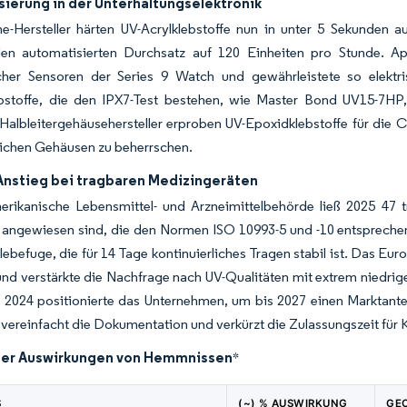
sierung in der Unterhaltungselektronik
e-Hersteller härten UV-Acrylklebstoffe nun in unter 5 Sekunden
en automatisierten Durchsatz auf 120 Einheiten pro Stunde. App
cher Sensoren der Series 9 Watch und gewährleistete so elektri
bstoffe, die den IPX7-Test bestehen, wie Master Bond UV15-7HP,
 Halbleitergehäusehersteller erproben UV-Epoxidklebstoffe für di
tlichen Gehäusen zu beherrschen.
Anstieg bei tragbaren Medizingeräten
erikanische Lebensmittel- und Arzneimittelbehörde ließ 2025 47 t
e angewiesen sind, die den Normen ISO 10993-5 und -10 entspreche
lebefuge, die für 14 Tage kontinuierliches Tragen stabil ist. Das 
und verstärkte die Nachfrage nach UV-Qualitäten mit extrem niedrig
2024 positionierte das Unternehmen, um bis 2027 einen Marktantei
vereinfacht die Dokumentation und verkürzt die Zulassungszeit für K
der Auswirkungen von Hemmnissen
*
S
(~) % AUSWIRKUNG
GE