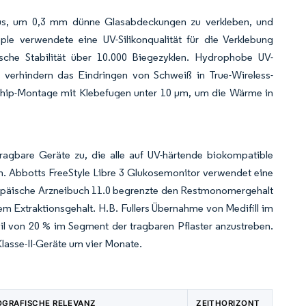
 aus, um 0,3 mm dünne Glasabdeckungen zu verkleben, und
le verwendete eine UV-Silikonqualität für die Verklebung
sche Stabilität über 10.000 Biegezyklen. Hydrophobe UV-
 verhindern das Eindringen von Schweiß in True-Wireless-
e Chip-Montage mit Klebefugen unter 10 µm, um die Wärme in
ragbare Geräte zu, die alle auf UV-härtende biokompatible
n. Abbotts FreeStyle Libre 3 Glukosemonitor verwendet eine
Europäische Arzneibuch 11.0 begrenzte den Restmonomergehalt
em Extraktionsgehalt. H.B. Fullers Übernahme von Medifill im
l von 20 % im Segment der tragbaren Pflaster anzustreben.
lasse-II-Geräte um vier Monate.
OGRAFISCHE RELEVANZ
ZEITHORIZONT