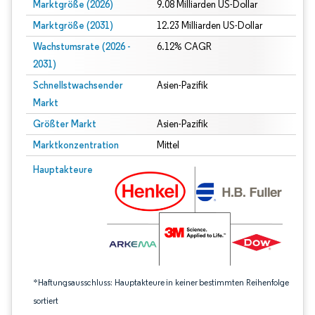
Marktgröße (2026)
9.08 Milliarden US-Dollar
Marktgröße (2031)
12.23 Milliarden US-Dollar
Wachstumsrate (2026 -
6.12% CAGR
2031)
Schnellstwachsender
Asien-Pazifik
Markt
Größter Markt
Asien-Pazifik
Marktkonzentration
Mittel
Bild © Mordor Intelligence. Wiederverwendung erfordert Namensnennung gem
Hauptakteure
*Haftungsausschluss: Hauptakteure in keiner bestimmten Reihenfolge
sortiert