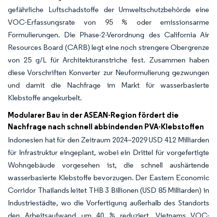
gefährliche Luftschadstoffe der Umweltschutzbehörde eine
VOC-Erfassungsrate von 95 % oder emissionsarme
Formulierungen. Die Phase-2-Verordnung des California Air
Resources Board (CARB) legt eine noch strengere Obergrenze
von 25 g/L für Architekturanstriche fest. Zusammen haben
diese Vorschriften Konverter zur Neuformulierung gezwungen
und damit die Nachfrage im Markt für wasserbasierte
Klebstoffe angekurbelt.
Modularer Bau in der ASEAN-Region fördert die
Nachfrage nach schnell abbindenden PVA-Klebstoffen
Indonesien hat für den Zeitraum 2024–2029 USD 412 Milliarden
für Infrastruktur eingeplant, wobei ein Drittel für vorgefertigte
Wohngebäude vorgesehen ist, die schnell aushärtende
wasserbasierte Klebstoffe bevorzugen. Der Eastern Economic
Corridor Thailands leitet THB 3 Billionen (USD 85 Milliarden) in
Industriestädte, wo die Vorfertigung außerhalb des Standorts
den Arbeitsaufwand um 40 % reduziert. Vietnams VOC-