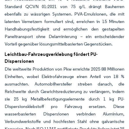
Standard QCVN 01:2021 von 75 g/L drängt Bauherren
ebenfalls zu wässrigen Systemen. PVA-Emulsionen, die mit
latenten Vernetzern formuliert sind, erreichen in 15 Minuten
Handhabungsfestigkeit und ermöglichen den gestapelten
Paneltransport ohne Delaminierung – ein entscheidender
Vorteil gegenüber lösungsmittelbasierten Gegenstücken.
Leichtbau-Fahrzeugverklebung fördert PU-
Dispersionen
Die weltweite Produktion von Pkw erreichte 2025 88 Millionen
Einheiten, wobei Elektrofahrzeuge einen Anteil von 18 %
ausmachten. Automobilhersteller streben danach, die
Reichweite durch Gewichtsreduzierung zu verlängern, indem
sie 25 kg Metallbefestigungselemente durch 1 kg PU-
Dispersionsklebstoff pro Fahrzeug ersetzen. Diese
wasserbasierten Dispersionen verbinden Aluminium,
Verbundwerkstoffe und hochfesten Stahl ohne galvanische
Korrosion. Nach ISO 11343 zertifizierte Produkte liefern jetzt 25