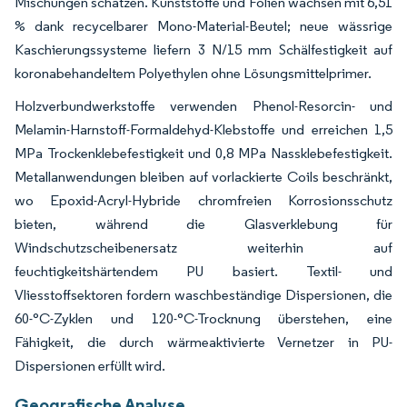
Mischungen schätzen. Kunststoffe und Folien wachsen mit 6,51
% dank recycelbarer Mono-Material-Beutel; neue wässrige
Kaschierungssysteme liefern 3 N/15 mm Schälfestigkeit auf
koronabehandeltem Polyethylen ohne Lösungsmittelprimer.
Holzverbundwerkstoffe verwenden Phenol-Resorcin- und
Melamin-Harnstoff-Formaldehyd-Klebstoffe und erreichen 1,5
MPa Trockenklebefestigkeit und 0,8 MPa Nassklebefestigkeit.
Metallanwendungen bleiben auf vorlackierte Coils beschränkt,
wo Epoxid-Acryl-Hybride chromfreien Korrosionsschutz
bieten, während die Glasverklebung für
Windschutzscheibenersatz weiterhin auf
feuchtigkeitshärtendem PU basiert. Textil- und
Vliesstoffsektoren fordern waschbeständige Dispersionen, die
60-°C-Zyklen und 120-°C-Trocknung überstehen, eine
Fähigkeit, die durch wärmeaktivierte Vernetzer in PU-
Dispersionen erfüllt wird.
Geografische Analyse