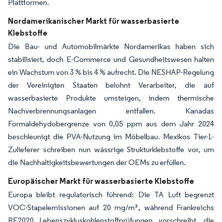
Plattformen.
Nordamerikanischer Markt für wasserbasierte
Klebstoffe
Die Bau- und Automobilmärkte Nordamerikas haben sich
stabilisiert, doch E-Commerce und Gesundheitswesen halten
ein Wachstum von 3 % bis 4 % aufrecht. Die NESHAP-Regelung
der Vereinigten Staaten belohnt Verarbeiter, die auf
wasserbasierte Produkte umsteigen, indem thermische
Nachverbrennungsanlagen entfallen. Kanadas
Formaldehydobergrenze von 0,05 ppm aus dem Jahr 2024
beschleunigt die PVA-Nutzung im Möbelbau. Mexikos Tier-1-
Zulieferer schreiben nun wässrige Strukturklebstoffe vor, um
die Nachhaltigkeitsbewertungen der OEMs zu erfüllen.
Europäischer Markt für wasserbasierte Klebstoffe
Europa bleibt regulatorisch führend: Die TA Luft begrenzt
VOC-Stapelemissionen auf 20 mg/m³, während Frankreichs
RE2020 Lebenszykluskohlenstoffprüfungen vorschreibt, die