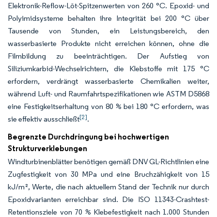
Elektronik-Reflow-Löt-Spitzenwerten von 260 °C. Epoxid- und
Polyimidsysteme behalten ihre Integrität bei 200 °C über
Tausende von Stunden, ein Leistungsbereich, den
wasserbasierte Produkte nicht erreichen können, ohne die
Filmbildung zu beeinträchtigen. Der Aufstieg von
Siliziumkarbid-Wechselrichtern, die Klebstoffe mit 175 °C
erfordern, verdrängt wasserbasierte Chemikalien weiter,
während Luft- und Raumfahrtspezifikationen wie ASTM D5868
eine Festigkeitserhaltung von 80 % bei 180 °C erfordern, was
[2]
sie effektiv ausschließt
.
Begrenzte Durchdringung bei hochwertigen
Strukturverklebungen
Windturbinenblätter benötigen gemäß DNV GL-Richtlinien eine
Zugfestigkeit von 30 MPa und eine Bruchzähigkeit von 15
kJ/m², Werte, die nach aktuellem Stand der Technik nur durch
Epoxidvarianten erreichbar sind. Die ISO 11343-Crashtest-
Retentionsziele von 70 % Klebefestigkeit nach 1.000 Stunden